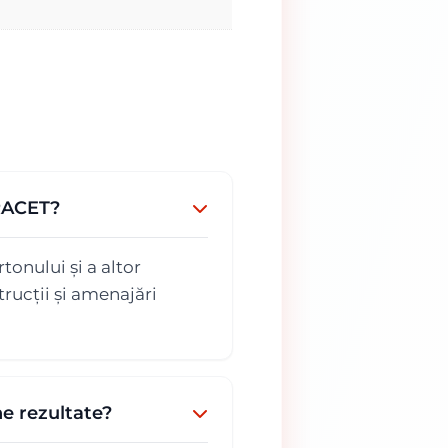
ARACET?
onului și a altor
rucții și amenajări
e rezultate?