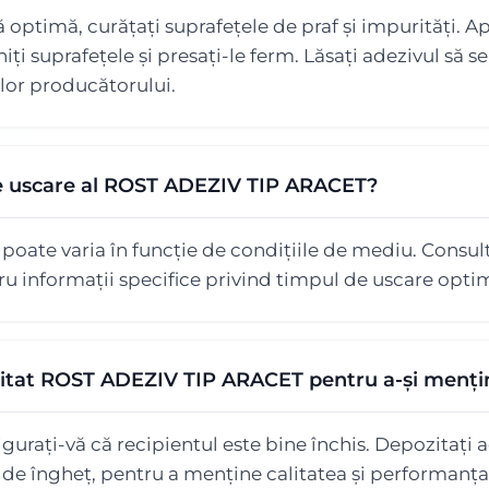
optimă, curățați suprafețele de praf și impurități. Apli
iți suprafețele și presați-le ferm. Lăsați adezivul să 
lor producătorului.
de uscare al ROST ADEZIV TIP ARACET?
oate varia în funcție de condițiile de mediu. Consult
u informații specifice privind timpul de uscare opti
tat ROST ADEZIV TIP ARACET pentru a-și mențin
igurați-vă că recipientul este bine închis. Depozitați a
it de îngheț, pentru a menține calitatea și performanț