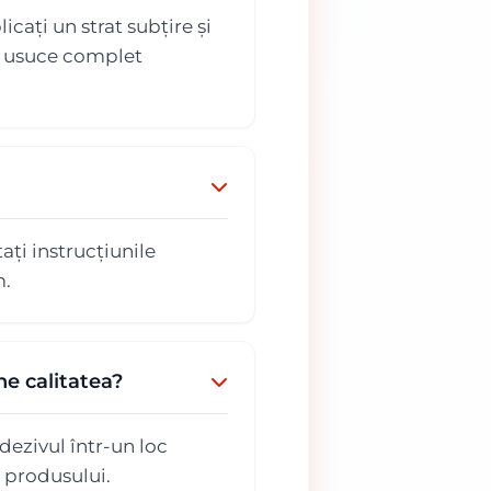
cați un strat subțire și
se usuce complet
ați instrucțiunile
m.
e calitatea?
dezivul într-un loc
a produsului.