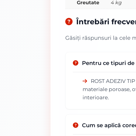
Greutate
4 kg
Întrebări frecv
Găsiți răspunsuri la cele 
Pentru ce tipuri 
ROST ADEZIV TIP AR
materiale poroase, of
interioare.
Cum se aplică core