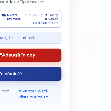
t Adeziv Tip Aracet</s
Livrare
Luni, 10 August - Marți,
estimată
11 August
1-2 zile lucratoare
orești să le cumperi.
Adaugă în coș
elefonică
 prin
e-vanzari@sci-
distribution.ro