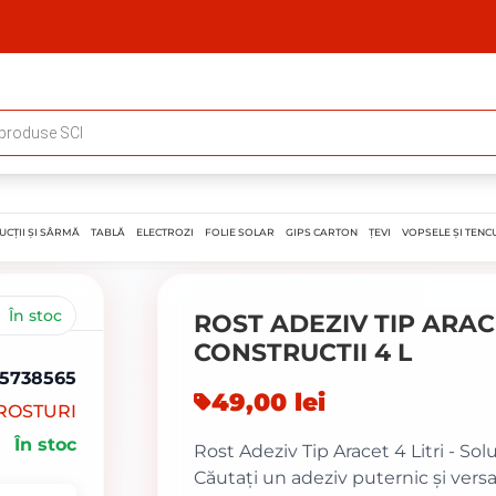
UCȚII ȘI SÂRMĂ
TABLĂ
ELECTROZI
FOLIE SOLAR
GIPS CARTON
ȚEVI
VOPSELE ȘI TENCU
În stoc
ROST ADEZIV TIP ARA
CONSTRUCTII 4 L
5738565
49,00
lei
 ROSTURI
În stoc
Rost Adeziv Tip Aracet 4 Litri - Sol
Căutați un adeziv puternic și versa