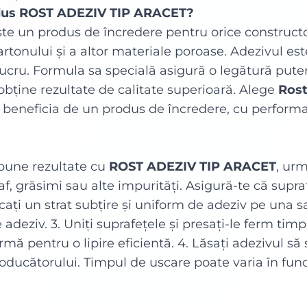
rodus ROST ADEZIV TIP ARACET?
te un produs de încredere pentru orice constructo
cartonului și a altor materiale poroase. Adezivul este
ucru. Formula sa specială asigură o legătură putern
obține rezultate de calitate superioară. Alege
Rost
ei beneficia de un produs de încredere, cu perform
 bune rezultate cu
ROST ADEZIV TIP ARACET
, urm
af, grăsimi sau alte impurități. Asigură-te că supr
icați un strat subțire și uniform de adeziv pe una
 adeziv. 3. Uniți suprafețele și presați-le ferm ti
rmă pentru o lipire eficientă. 4. Lăsați adezivul s
oducătorului. Timpul de uscare poate varia în func