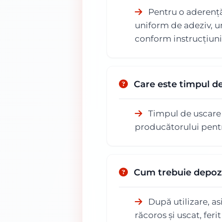
Pentru o aderență 
uniform de adeziv, un
conform instrucțiuni
Care este timpul 
Timpul de uscare p
producătorului pentr
Cum trebuie depozi
După utilizare, as
răcoros și uscat, fer