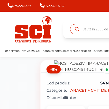
0752261327
0733450752
OSB SI TEGO
TERMOIZOLATII
PANOURI BORDURATE SI PLASE DE GARD
CUIE CONSTR
-11%
Cod produs:
SVN
Categorie:
ARACET + CHIT DE
Disponibilitate: