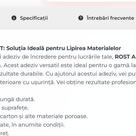
Specificații
Întrebări frecvente
Soluția Ideală pentru Lipirea Materialelor
 adeziv de încredere pentru lucrările tale,
ROST A
tă. Acest adeziv versatil este ideal pentru o gamă l
zultate durabile. Cu ajutorul acestui adeziv, vei pu
nterioare cu ușurință. Vei obține rezultate profesi
lungă durată.
 suprafețe.
 carton și alte materiale poroase.
te, în anumite condiții.
reț.