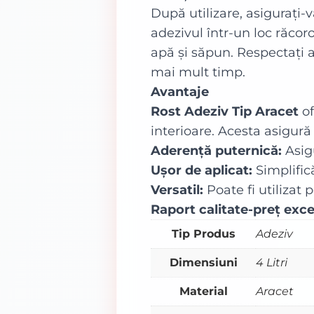
După utilizare, asigurați-
adezivul într-un loc răcor
apă și săpun. Respectați a
mai mult timp.
Avantaje
Rost Adeziv Tip Aracet
of
interioare. Acesta asigură
Aderență puternică:
Asigu
Ușor de aplicat:
Simplific
Versatil:
Poate fi utilizat 
Raport calitate-preț exce
Tip Produs
Adeziv
Dimensiuni
4 Litri
Material
Aracet