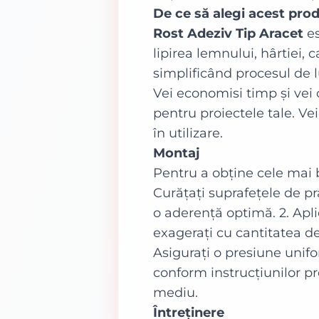
De ce să alegi acest p
Rost Adeziv Tip Aracet
es
lipirea lemnului, hârtiei, 
simplificând procesul de l
Vei economisi timp și vei 
pentru proiectele tale. V
în utilizare.
Montaj
Pentru a obține cele mai
Curățați suprafețele de pr
o aderență optimă. 2. Apl
exagerați cu cantitatea de
Asigurați o presiune unifo
conform instrucțiunilor pr
mediu.
Întreținere