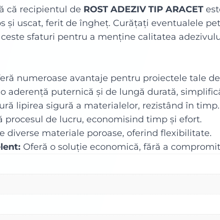
vă că recipientul de
ROST ADEZIV TIP ARACET
est
os și uscat, ferit de îngheț. Curățați eventualele p
ceste sfaturi pentru a menține calitatea adezivului 
eră numeroase avantaje pentru proiectele tale de 
 o aderență puternică și de lungă durată, simplifi
ră lipirea sigură a materialelor, rezistând în timp.
ă procesul de lucru, economisind timp și efort.
pe diverse materiale poroase, oferind flexibilitate.
lent:
Oferă o soluție economică, fără a compromite