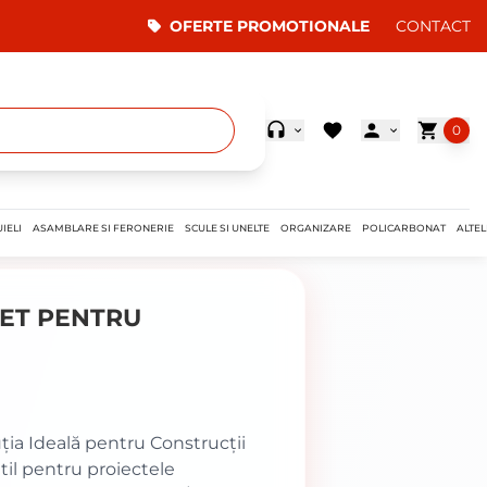
OFERTE PROMOTIONALE
CONTACT
0
IELI
ASAMBLARE SI FERONERIE
SCULE SI UNELTE
ORGANIZARE
POLICARBONAT
ALTEL
CET PENTRU
uția Ideală pentru Construcții
til pentru proiectele