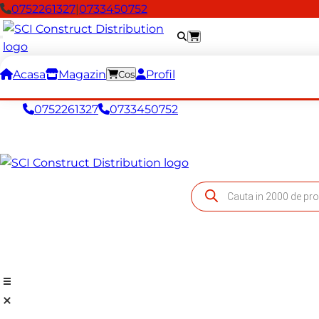
0752261327
|
0733450752
Acasa
Magazin
Profil
Cos
0752261327
0733450752