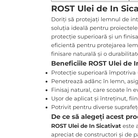
ROST Ulei de In Sic
Doriți să protejați lemnul de in
soluția ideală pentru proiectel
protecție superioară și un finisa
eficientă pentru protejarea lemnu
finisare naturală și o durabilita
Beneficiile ROST Ulei de I
Protecție superioară împotriva 
Penetrează adânc în lemn, asig
Finisaj natural, care scoate în
Ușor de aplicat și întreținut, fii
Potrivit pentru diverse suprafeț
De ce să alegeți acest pr
ROST Ulei de In Sicativat
este 
apreciat de constructori și de p