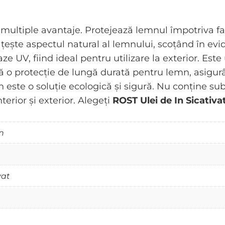
multiple avantaje. Protejează lemnul împotriva fact
țește aspectul natural al lemnului, scoțând în ev
ze UV, fiind ideal pentru utilizare la exterior. Este 
ă o protecție de lungă durată pentru lemn, asigurâ
 este o soluție ecologică și sigură. Nu conține s
nterior și exterior. Alegeți
ROST Ulei de In Sicativa
n
vat