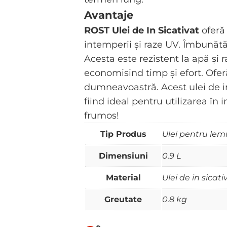
Avantaje
ROST Ulei de In Sicativat
oferă 
intemperii și raze UV. Îmbunătă
Acesta este rezistent la apă și ra
economisind timp și efort. Ofer
dumneavoastră. Acest ulei de in
fiind ideal pentru utilizarea în i
frumos!
Tip Produs
Ulei pentru lem
Dimensiuni
0.9 L
Material
Ulei de in sicati
Greutate
0.8 kg