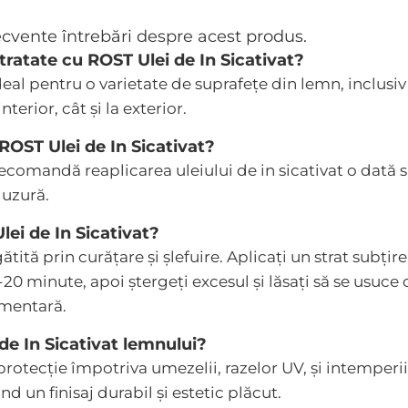
recvente întrebări despre acest produs.
tratate cu ROST Ulei de In Sicativat?
eal pentru o varietate de suprafețe din lemn, inclusiv 
terior, cât și la exterior.
 ROST Ulei de In Sicativat?
ecomandă reaplicarea uleiului de in sicativat o dată s
 uzură.
ei de In Sicativat?
ită prin curățare și șlefuire. Aplicați un strat subțir
5-20 minute, apoi ștergeți excesul și lăsați să se usuce
imentară.
 de In Sicativat lemnului?
 protecție împotriva umezelii, razelor UV, și intempe
nd un finisaj durabil și estetic plăcut.