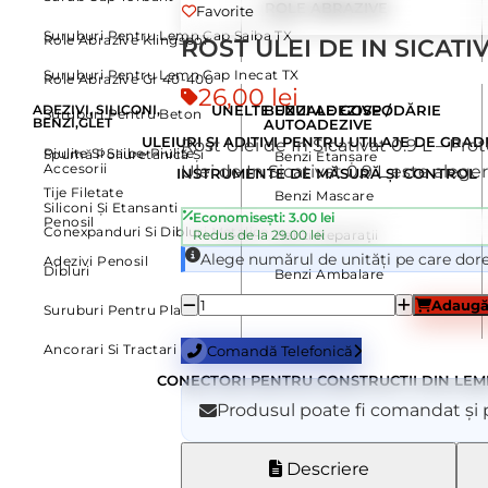
ROLE ABRAZIVE
Favorite
Suruburi Pentru Lemn Cap Saiba TX
Role Abrazive Klingspor
ROST ULEI DE IN SICATIV
Suruburi Pentru Lemn Cap Inecat TX
Role Abrazive Gr 40-400
26,00
lei
ADEZIVI, SILICONI,
UNELTE UZUALE GOSPODĂRIE
BENZI ADEZIVE /
Suruburi Pentru Beton
BENZI,GLET
AUTOADEZIVE
ULEIURI ȘI ADITIVI PENTRU UTILAJE DE GRAD
Rost Ulei de In Sicativat 0.9 L – P
Piulite Si Saibe-Piulite
Spumă Poliuretanică Și
Benzi Etanșare
Accesorii
Ulei de In Sicativat 0.9 L este alege
INSTRUMENTE DE MĂSURĂ ȘI CONTROL
Tije Filetate
Benzi Mascare
Siliconi Și Etansanti
Economisești: 3.00 lei
Penosil
Conexpanduri Si Dibluri Metalice
Redus de la 29.00 lei
Benzi Reparații
Alege numărul de unități pe care dore
Adezivi Penosil
Dibluri
Benzi Ambalare
Adaugă
Suruburi Pentru Placa Policarbonat
Ancorari Si Tractari
Comandă Telefonică
CONECTORI PENTRU CONSTRUCTII DIN LE
Produsul poate fi comandat și p
Descriere