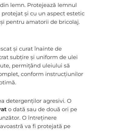
te din lemn. Protejează lemnul
 protejat și cu un aspect estetic
 și pentru amatorii de bricolaj.
scat și curat înainte de
rat subțire și uniform de ulei
nute, permițând uleiului să
complet, conform instrucțiunilor
optimă.
ea detergenților agresivi. O
vat
o dată sau de două ori pe
unzător. O întreținere
avoastră va fi protejată pe