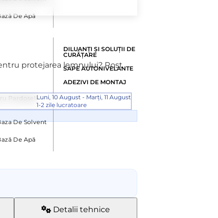
Bază De Apă
DILUANȚI ȘI SOLUȚII DE
CURĂȚARE
 pentru protejarea lemnului? Rost
SAPE AUTONIVELANTE
ADEZIVI DE MONTAJ
Luni, 10 August - Marți, 11 August
ru Pardoseli
1-2 zile lucratoare
aza De Solvent
Bază De Apă
Detalii tehnice