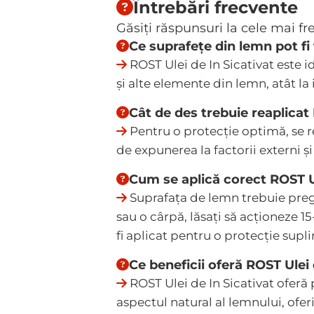
Întrebări frecvente
Găsiți răspunsuri la cele mai f
Ce suprafețe din lemn pot fi 
ROST Ulei de In Sicativat este id
și alte elemente din lemn, atât la in
Cât de des trebuie reaplicat
Pentru o protecție optimă, se r
de expunerea la factorii externi și
Cum se aplică corect ROST Ul
Suprafața de lemn trebuie pregăt
sau o cârpă, lăsați să acționeze 1
fi aplicat pentru o protecție supl
Ce beneficii oferă ROST Ulei
ROST Ulei de In Sicativat oferă
aspectul natural al lemnului, oferi