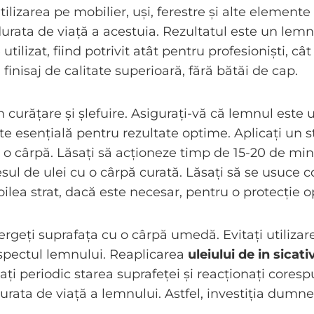
tilizarea pe mobilier, uși, ferestre și alte elemen
durata de viață a acestuia. Rezultatul este un lemn
tilizat, fiind potrivit atât pentru profesioniști, cât
 finisaj de calitate superioară, fără bătăi de cap.
 curățare și șlefuire. Asigurați-vă că lemnul este u
te esențială pentru rezultate optime. Aplicați un st
u o cârpă. Lăsați să acționeze timp de 15-20 de mi
sul de ulei cu o cârpă curată. Lăsați să se usuce 
oilea strat, dacă este necesar, pentru o protecție 
ergeți suprafața cu o cârpă umedă. Evitați utilizar
spectul lemnului. Reaplicarea
uleiului de in sicati
ați periodic starea suprafeței și reacționați coresp
ata de viață a lemnului. Astfel, investiția dumne