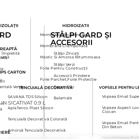
IZOLAȚII
HIDROIZATII
ARD
STÂLPI GARD ȘI
Membrane Bituminoase
ACCESORII
Membrană Cramponată
DREAPTĂ
 Împletită
Stâlpi Zincați
ianță
Mastic Si Amorsa Bituminoasa
cată
Stâlpi Verzi
Folie Pentru Construcții
ie
GIPS CARTON
Accesorii Prindere
Folie Parchet,Folie Protectie
ro
ton
entală Verde
Capac Pvc
TENCUIALĂ DECORATIVĂ
VOPSELE PENTRU L
Vopsea Email Supe
SAVANA TDS Silicon
Balamale
on
Vopsea Aspect Lov
AplaTenco Plast Silicon
că
Ciocan
Tencuială Decorativă Colorată
Vopsea Email Pent
Din Beton
Amorsă Tencuială Decorativă
RIERE
Grund Vopsea Pe B