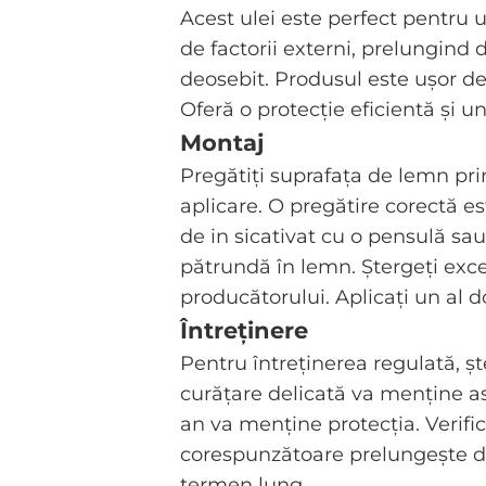
Acest ulei este perfect pentru u
de factorii externi, prelungind 
deosebit. Produsul este ușor de u
Oferă o protecție eficientă și un
Montaj
Pregătiți suprafața de lemn prin
aplicare. O pregătire corectă es
de in sicativat cu o pensulă sa
pătrundă în lemn. Ștergeți exce
producătorului. Aplicați un al d
Întreținere
Pentru întreținerea regulată, șt
curățare delicată va menține a
an va menține protecția. Verific
corespunzătoare prelungește dur
termen lung.