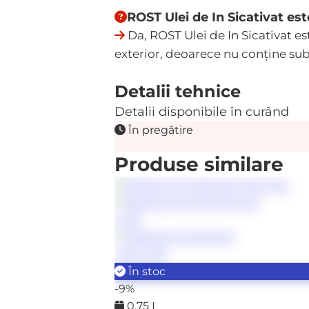
ROST Ulei de In Sicativat est
Da, ROST Ulei de In Sicativat este
exterior, deoarece nu conține su
Detalii tehnice
Detalii disponibile în curând
În pregătire
Produse similare
În stoc
-9%
0.75 L