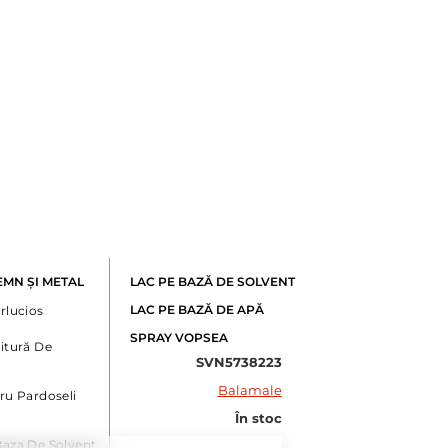
EMN ȘI METAL
LAC PE BAZĂ DE SOLVENT
LAC PE BAZĂ DE APĂ
rlucios
SPRAY VOPSEA
itură De
SVN5738223
Balamale
ru Pardoseli
În stoc
aza De Solvent