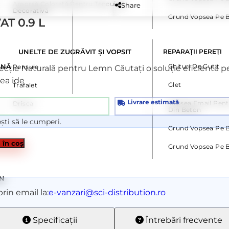
Amorsă Colorată Pentru Tencuială
Share
Decorativă
Grund Vopsea Pe 
AT 0.9 L
UNELTE DE ZUGRĂVIT ȘI VOPSIT
REPARAȚII PEREȚI
INĂ
Chituri De Cutit
Pensule
rotecție Naturală pentru Lemn Căutați o soluție eficientă
rea ide
Glet
Trafalet
Livrare estimată
Vopsea Email Pent
Drisca
Din Beton
ști să le cumperi.
Grund Vopsea Pe B
 în coș
Grund Vopsea Pe 
MN
rin email la:
e-vanzari@sci-distribution.ro
Specificații
Întrebări frecvente