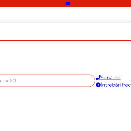
Sună-ne
Întrebări fre