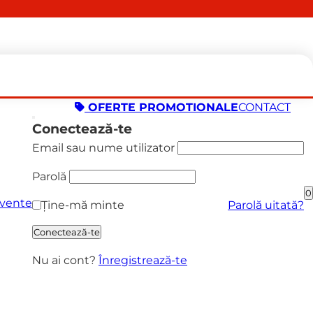
OFERTE PROMOTIONALE
CONTACT
Conectează-te
Email sau nume utilizator
Parolă
0
cvente
Ține-mă minte
Parolă uitată?
Conectează-te
Nu ai cont?
Înregistrează-te