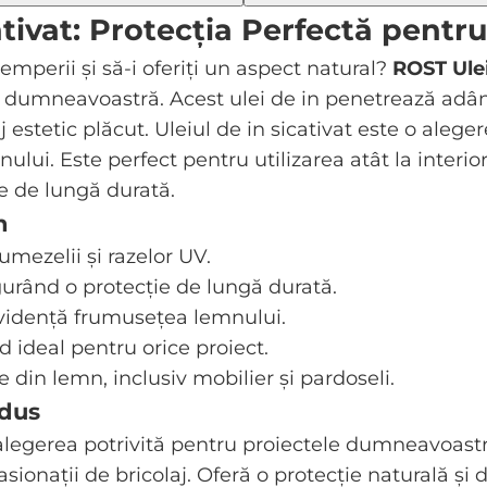
ativat: Protecția Perfectă pent
temperii și să-i oferiți un aspect natural?
ROST Ulei
e dumneavoastră. Acest ulei de in penetrează adânc
j estetic plăcut. Uleiul de in sicativat este o alege
lui. Este perfect pentru utilizarea atât la interior,
te de lungă durată.
n
umezelii și razelor UV.
urând o protecție de lungă durată.
 evidență frumusețea lemnului.
nd ideal pentru orice proiect.
e din lemn, inclusiv mobilier și pardoseli.
odus
alegerea potrivită pentru proiectele dumneavoastr
asionații de bricolaj. Oferă o protecție naturală ș