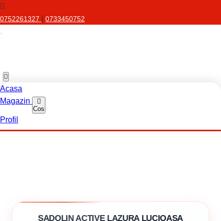
|
0752261327
0733450752
Acasa
Magazin
Cos
Profil
SADOLIN ACTIVE LAZURA LUCIOASA