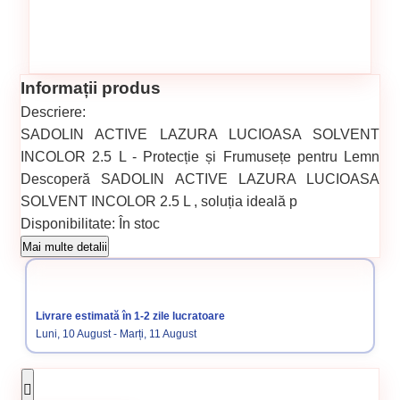
Informații produs
Descriere:
SADOLIN ACTIVE LAZURA LUCIOASA SOLVENT
INCOLOR 2.5 L - Protecție și Frumusețe pentru Lemn
Descoperă SADOLIN ACTIVE LAZURA LUCIOASA
SOLVENT INCOLOR 2.5 L , soluția ideală p
Disponibilitate:
În stoc
Cod produs:
SVN5738788
Mai multe detalii
Categorii:
Vopsele
Livrare estimată în 1-2 zile lucratoare
Luni, 10 August - Marți, 11 August