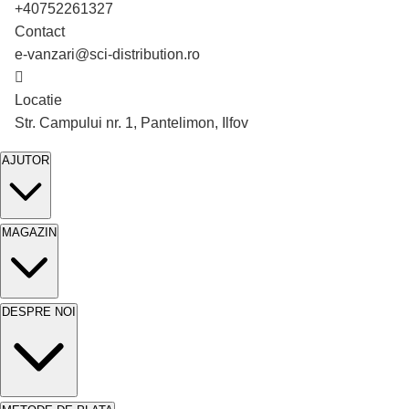
veche sau lac. Șlefuiește lemnul pentru o
+40752261327
aderență optimă a lazurii. Aplică un strat subțire
Contact
și uniform de lazură cu o pensulă, o rolă sau
e-vanzari@sci-distribution.ro
prin pulverizare. Lasă lazura să se usuce
Locatie
conform instrucțiunilor producătorului. Aplică un
Str. Campului nr. 1, Pantelimon, Ilfov
al doilea strat pentru o protecție sporită și un
aspect mai uniform. Verifică întotdeauna
AJUTOR
specificațiile tehnice pentru timpul de uscare.
Respectă instrucțiunile pentru rezultate optime
și o durată de viață prelungită a lemnului tratat.
MAGAZIN
Întreținere
Pentru o durată de viață prelungită, curăță
DESPRE NOI
suprafețele vopsite cu apă și săpun. Evită
utilizarea detergenților agresivi sau a soluțiilor
abrazive, care pot deteriora finisajul. Verifică
periodic starea lazurii și reaplică produsul dacă