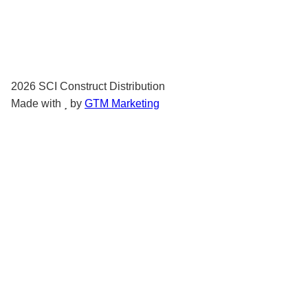
pentru rezultate profesionale și un aspect
impecabil.
2026
SCI Construct Distribution
Made with
by
GTM Marketing