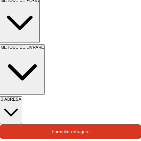
METODE DE PLATA
este necesar. Întreținerea regulată asigură
protecția lemnului și menține aspectul estetic. În
cazul deteriorării, repară zonele afectate cât
mai repede posibil.
Avantaje
METODE DE LIVRARE
SADOLIN ACTIVE LAZURA LUCIOASA
SOLVENT INCOLOR
oferă o protecție
superioară împotriva factorilor externi. Rezistă
la condiții meteorologice extreme, prelungind
viața lemnului. Produsul este ușor de aplicat,
economisind timp și efort. Finisajul lucios
ADRESA
adaugă valoare estetică oricărei suprafețe.
Lazura protejează lemnul împotriva razelor UV,
prevenind decolorarea și crăparea. Oferă o
rezistență de lungă durată, asigurând protecția
Str. Campului nr. 1
Formular retragere
Oras Pantelimon
lemnului pentru mulți ani. Alege
SADOLIN