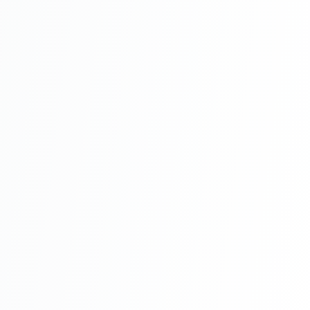
Aceasta scoate în evidență frumusețea lemnului și
creează un ambient cald și primitor.
Montaj