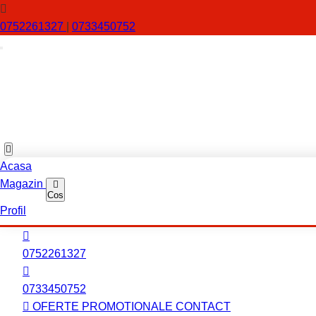
0752261327
|
0733450752
Acasa
Magazin
Cos
Profil
0752261327
0733450752
OFERTE PROMOTIONALE
CONTACT