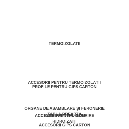
TERMOIZOLATII
ACCESORII PENTRU TERMOIZOLAȚII
PROFILE PENTRU GIPS CARTON
ORGANE DE ASAMBLARE ȘI FERONERIE
TABLĂ DREAPTĂ
PLĂCI GIPS CARTON
ACCESORII PENTRU GĂURIRE
HIDROIZATII
ACCESORII GIPS CARTON