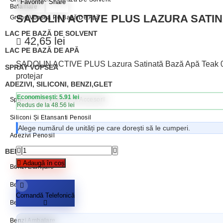
Favorite
Share
Balamale
SADOLIN ACTIVE PLUS LAZURA SATINA
Grund Vopsea Pe Bază De Apă
LAC PE BAZĂ DE SOLVENT
42,65
lei
LAC PE BAZĂ DE APĂ
SADOLIN ACTIVE PLUS Lazura Satinată Bază Apă Teak 0.75
SPRAY VOPSEA
protejar
ADEZIVI, SILICONI, BENZI,GLET
Economisești: 5.91 lei
Spumă Poliuretanică Și Accesorii
Redus de la 48.56 lei
Siliconi Și Etansanti Penosil
Alege numărul de unități pe care dorești să le cumperi.
Adezivi Penosil
BENZI ADEZIVE / AUTOADEZIVE
Adaugă în coș
Benzi Etanșare
Benzi Mascare
Comandă Telefonică
Benzi Reparații
Benzi Ambalare