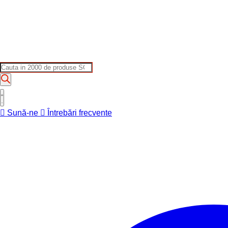
Products
search
Sună-ne
Întrebări frecvente