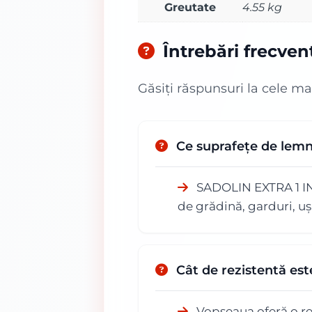
Greutate
4.55 kg
Întrebări frecven
Găsiți răspunsuri la cele ma
Ce suprafețe de lem
SADOLIN EXTRA 1 INC
de grădină, garduri, uși
Cât de rezistentă e
Vopseaua oferă o rez