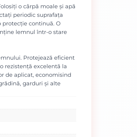
Folosiți o cârpă moale și apă
ectați periodic suprafața
o protecție continuă. O
nține lemnul într-o stare
mnului. Protejează eficient
o rezistență excelentă la
or de aplicat, economisind
grădină, garduri și alte