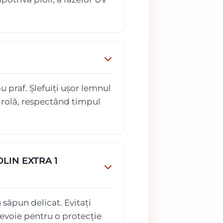
u praf. Șlefuiți ușor lemnul
u rolă, respectând timpul
DOLIN EXTRA 1
 săpun delicat. Evitați
nevoie pentru o protecție