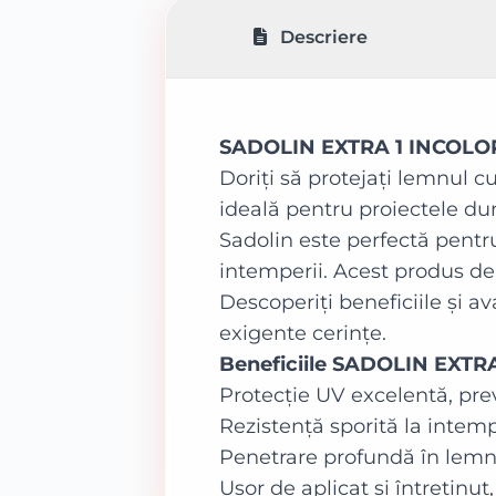
Descriere
SADOLIN EXTRA 1 INCOLOR 
Doriți să protejați lemnul cu
ideală pentru proiectele du
Sadolin este perfectă pentr
intemperii. Acest produs de î
Descoperiți beneficiile și a
exigente cerințe.
Beneficiile SADOLIN EXTR
Protecție UV excelentă, pre
Rezistență sporită la intempe
Penetrare profundă în lemn,
Ușor de aplicat și întreținut