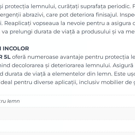
 protecția lemnului, curățați suprafața periodic. 
ergenții abrazivi, care pot deteriora finisajul. Insp
i. Reaplicați vopseaua la nevoie pentru a asigura 
 va prelungi durata de viață a produsului și va me
1 INCOLOR
R 5L
oferă numeroase avantaje pentru protecția le
ind decolorarea și deteriorarea lemnului. Asigură 
nd durata de viață a elementelor din lemn. Este uș
ideal pentru diverse aplicații, inclusiv mobilier de 
tru lemn