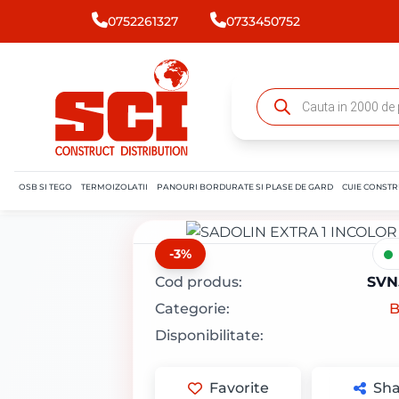
0752261327
0733450752
OSB SI TEGO
TERMOIZOLATII
PANOURI BORDURATE SI PLASE DE GARD
CUIE CONSTR
-3%
Cod produs:
SVN
Categorie:
B
Disponibilitate:
Favorite
Sha