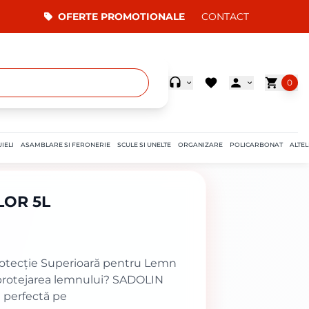
OFERTE PROMOTIONALE
CONTACT
0
IELI
ASAMBLARE SI FERONERIE
SCULE SI UNELTE
ORGANIZARE
POLICARBONAT
ALTEL
LOR 5L
otecție Superioară pentru Lemn
u protejarea lemnului? SADOLIN
 perfectă pe