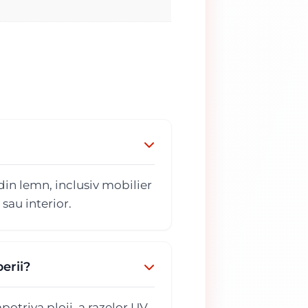
in lemn, inclusiv mobilier
 sau interior.
erii?
otriva ploii, a razelor UV