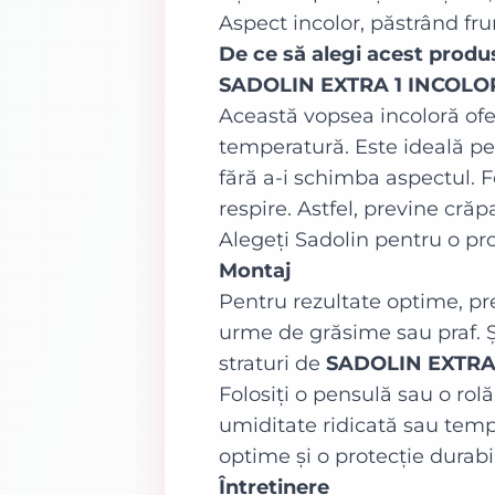
Aspect incolor, păstrând fr
De ce să alegi acest produ
SADOLIN EXTRA 1 INCOLO
Această vopsea incoloră oferă
temperatură. Este ideală pent
fără a-i schimba aspectul.
respire. Astfel, previne crăp
Alegeți Sadolin pentru o pr
Montaj
Pentru rezultate optime, pre
urme de grăsime sau praf. Ș
straturi de
SADOLIN EXTRA
Folosiți o pensulă sau o rolă
umiditate ridicată sau temp
optime și o protecție durabi
Întreținere