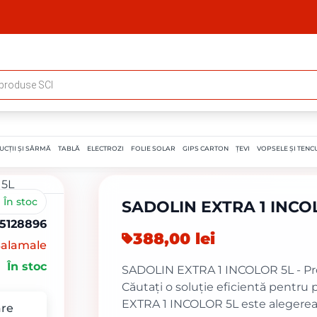
UCȚII ȘI SÂRMĂ
TABLĂ
ELECTROZI
FOLIE SOLAR
GIPS CARTON
ȚEVI
VOPSELE ȘI TENCU
În stoc
SADOLIN EXTRA 1 INCO
5128896
388,00
lei
alamale
În stoc
SADOLIN EXTRA 1 INCOLOR 5L - Pr
Căutați o soluție eficientă pentr
EXTRA 1 INCOLOR 5L este alegerea
re