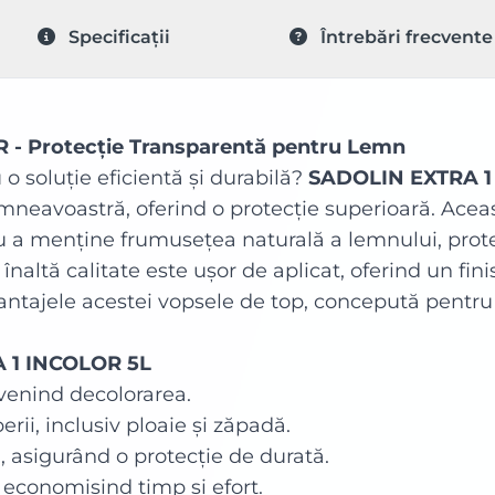
Specificații
Întrebări frecvente
- Protecție Transparentă pentru Lemn
 o soluție eficientă și durabilă?
SADOLIN EXTRA 1
mneavoastră, oferind o protecție superioară. Acea
u a menține frumusețea naturală a lemnului, prote
naltă calitate este ușor de aplicat, oferind un fini
vantajele acestei vopsele de top, concepută pentru
A 1 INCOLOR 5L
venind decolorarea.
rii, inclusiv ploaie și zăpadă.
 asigurând o protecție de durată.
, economisind timp și efort.