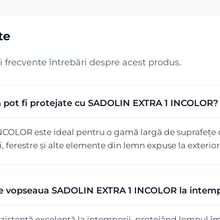
te
i frecvente întrebări despre acest produs.
n pot fi protejate cu SADOLIN EXTRA 1 INCOLOR?
OLOR este ideal pentru o gamă largă de suprafețe d
, ferestre și alte elemente din lemn expuse la exterior
ste vopseaua SADOLIN EXTRA 1 INCOLOR la intemp
istență excelentă la intemperii, protejând lemnul împ