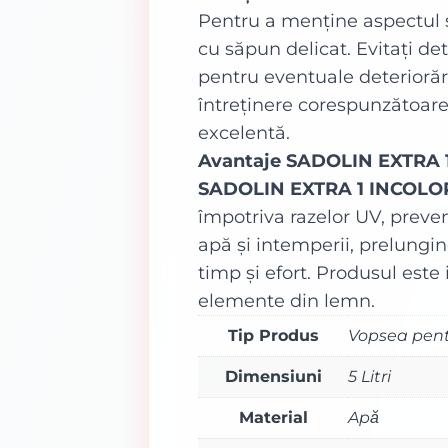
Pentru a menține aspectul și
cu săpun delicat. Evitați det
pentru eventuale deteriorăr
întreținere corespunzătoare
excelentă.
Avantaje SADOLIN EXTRA 
SADOLIN EXTRA 1 INCOLO
împotriva razelor UV, preven
apă și intemperii, prelungi
timp și efort. Produsul este 
elemente din lemn.
Tip Produs
Vopsea pen
Dimensiuni
5 Litri
Material
Apă