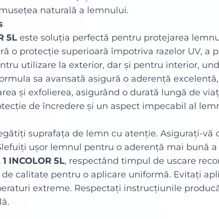
umusețea naturală a lemnului.
s
R 5L
este soluția perfectă pentru protejarea lemnulu
 o protecție superioară împotriva razelor UV, a ploi
ru utilizare la exterior, dar și pentru interior, un
 Formula sa avansată asigură o aderență excelentă
area și exfolierea, asigurând o durată lungă de viaț
otecție de încredere și un aspect impecabil al lemn
gătiți suprafața de lemn cu atenție. Asigurați-vă c
lefuiți ușor lemnul pentru o aderență mai bună a v
 1 INCOLOR 5L
, respectând timpul de uscare reco
 de calitate pentru o aplicare uniformă. Evitați apl
eraturi extreme. Respectați instrucțiunile producă
lă.