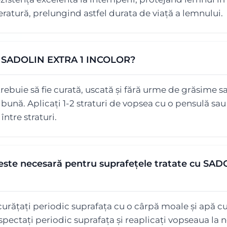
peratură, prelungind astfel durata de viață a lemnului.
ct SADOLIN EXTRA 1 INCOLOR?
ebuie să fie curată, uscată și fără urme de grăsime sa
bună. Aplicați 1-2 straturi de vopsea cu o pensulă sa
ntre straturi.
e este necesară pentru suprafețele tratate cu SA
curățați periodic suprafața cu o cârpă moale și apă cu
nspectați periodic suprafața și reaplicați vopseaua la 