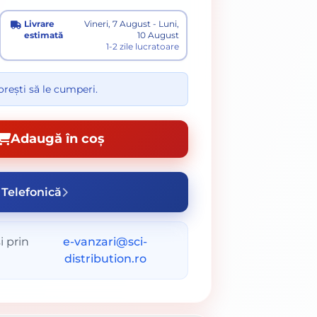
Livrare
Vineri, 7 August - Luni,
estimată
10 August
1-2 zile lucratoare
rești să le cumperi.
Adaugă în coș
Telefonică
i prin
e-vanzari@sci-
distribution.ro