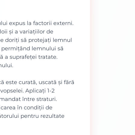
i expus la factorii externi.
i și a variațiilor de
de doriți să protejați lemnul
, permițând lemnului să
ă a suprafeței tratate.
ului.
ă este curată, uscată și fără
opselei. Aplicați 1-2
mandat între straturi.
icarea în condiții de
torului pentru rezultate