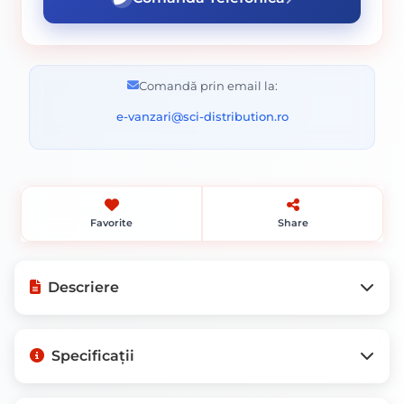
Comandă prin email la:
e-vanzari@sci-distribution.ro
Favorite
Share
Descriere
Descoperă Eleganța cu Vopseaua
Specificații
Sadolin Extra 89 Cires 2.5L
SADOLIN EXTRA 89 CIRES