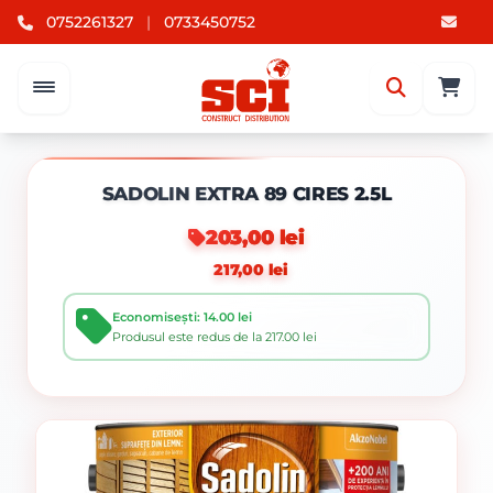
0752261327
|
0733450752
SADOLIN EXTRA 89 CIRES 2.5L
203,00 lei
217,00 lei
Economisești: 14.00 lei
Produsul este redus de la 217.00 lei