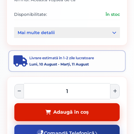
Disponibilitate:
În stoc
Cod produs:
SVN5128900
Mai multe detalii
Categorii:
Balamale
Livrare estimată în 1-2 zile lucratoare
Luni, 10 August - Marți, 11 August
Adaugă în coș
Comandă Telefonică