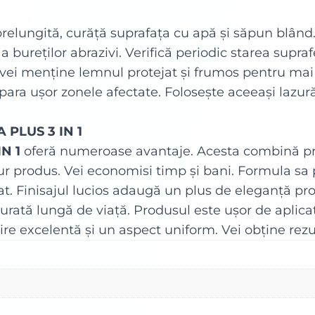
relungită, curăță suprafața cu apă și săpun blând. 
a bureților abrazivi. Verifică periodic starea supraf
, vei menține lemnul protejat și frumos pentru mai
epara ușor zonele afectate. Folosește aceeași lazură
 PLUS 3 IN 1
N 1
oferă numeroase avantaje. Acesta combină pro
r produs. Vei economisi timp și bani. Formula sa
at. Finisajul lucios adaugă un plus de eleganță proi
rată lungă de viață. Produsul este ușor de aplicat
ire excelentă și un aspect uniform. Vei obține rezu