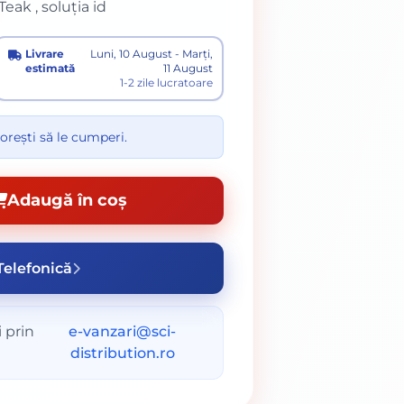
eak , soluția id
Livrare
Luni, 10 August - Marți,
estimată
11 August
1-2 zile lucratoare
orești să le cumperi.
Adaugă în coș
elefonică
 prin
e-vanzari@sci-
distribution.ro