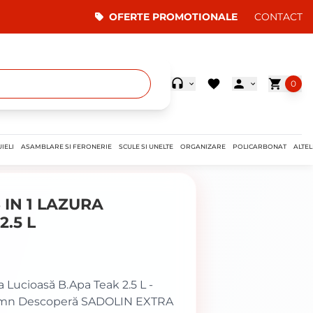
OFERTE PROMOTIONALE
CONTACT
0
IELI
ASAMBLARE SI FERONERIE
SCULE SI UNELTE
ORGANIZARE
POLICARBONAT
ALTEL
 IN 1 LAZURA
.5 L
Lucioasă B.Apa Teak 2.5 L -
Lemn Descoperă SADOLIN EXTRA