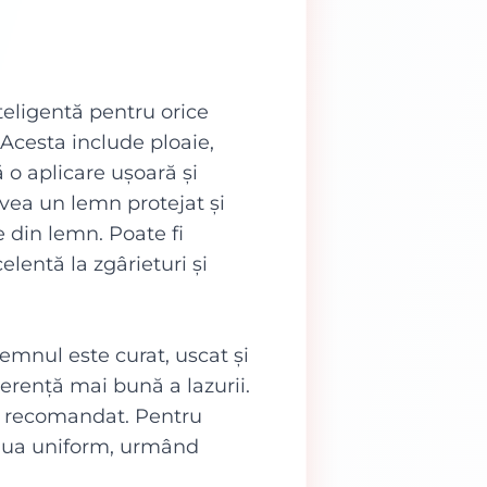
teligentă pentru orice
 Acesta include ploaie,
 o aplicare ușoară și
 avea un lemn protejat și
 din lemn. Poate fi
elentă la zgârieturi și
emnul este curat, uscat și
derență mai bună a lazurii.
e recomandat. Pentru
seaua uniform, urmând