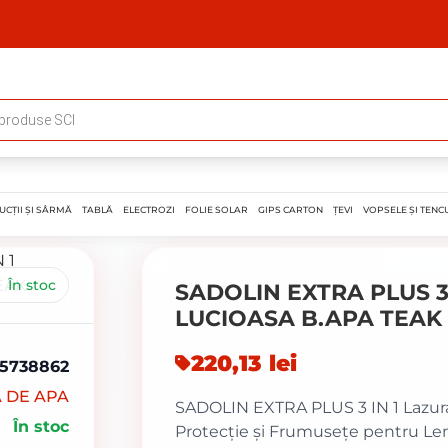
UCȚII ȘI SÂRMĂ
TABLĂ
ELECTROZI
FOLIE SOLAR
GIPS CARTON
ȚEVI
VOPSELE ȘI TENCU
În stoc
SADOLIN EXTRA PLUS 3
LUCIOASA B.APA TEAK 2
220,13
lei
5738862
 DE APA
SADOLIN EXTRA PLUS 3 IN 1 Lazura 
În stoc
Protecție și Frumusețe pentru 