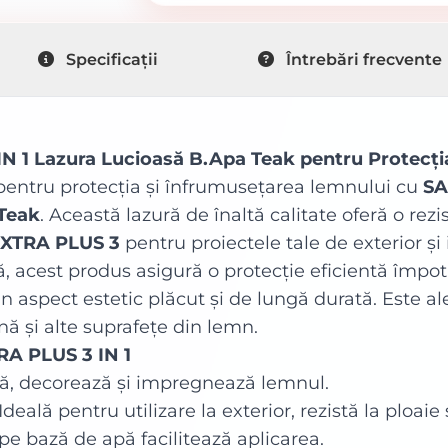
Specificații
Întrebări frecvente
 1 Lazura Lucioasă B.Apa Teak pentru Protecți
pentru protecția și înfrumusețarea lemnului cu
SA
 Teak
. Această lazură de înaltă calitate oferă o rezi
XTRA PLUS 3
pentru proiectele tale de exterior și
 acest produs asigură o protecție eficientă împotr
un aspect estetic plăcut și de lungă durată. Este 
nă și alte suprafețe din lemn.
RA PLUS 3 IN 1
ă, decorează și impregnează lemnul.
Ideală pentru utilizare la exterior, rezistă la ploaie 
e bază de apă facilitează aplicarea.