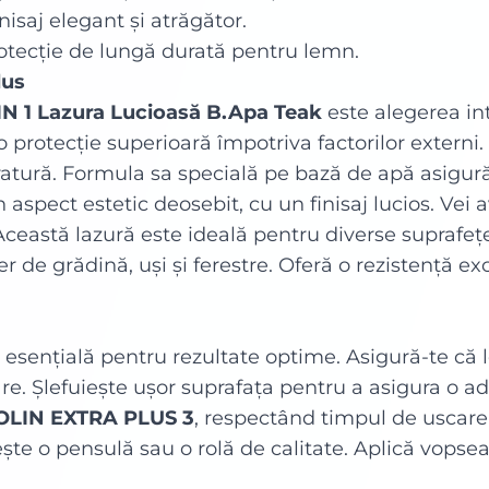
nisaj elegant și atrăgător.
otecție de lungă durată pentru lemn.
dus
N 1 Lazura Lucioasă B.Apa Teak
este alegerea in
o protecție superioară împotriva factorilor externi.
ratură. Formula sa specială pe bază de apă asigură
n aspect estetic deosebit, cu un finisaj lucios. Vei
Această lazură este ideală pentru diverse suprafețe
er de grădină, uși și ferestre. Oferă o rezistență exc
 esențială pentru rezultate optime. Asigură-te că l
re. Șlefuiește ușor suprafața pentru a asigura o a
LIN EXTRA PLUS 3
, respectând timpul de uscar
sește o pensulă sau o rolă de calitate. Aplică vop