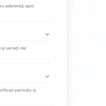
tru aderență, apoi
și variații de
rificați periodic și