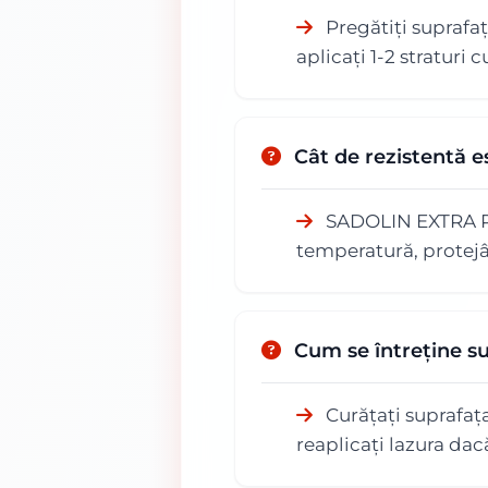
Pregătiți suprafaț
aplicați 1-2 straturi
Cât de rezistentă 
SADOLIN EXTRA PLUS
temperatură, protej
Cum se întreține s
Curățați suprafața 
reaplicați lazura dac