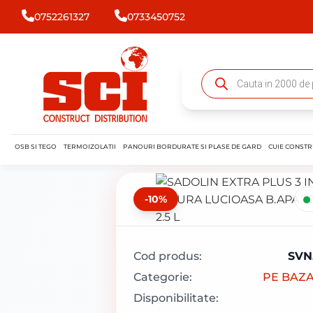
0752261327
0733450752
OSB SI TEGO
TERMOIZOLATII
PANOURI BORDURATE SI PLASE DE GARD
CUIE CONSTR
-10%
Cod produs:
SVN
Categorie:
PE BAZA
Disponibilitate: