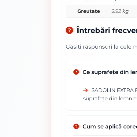
Greutate
2.92 kg
Întrebări frecv
Găsiți răspunsuri la cele 
Ce suprafețe din l
SADOLIN EXTRA PLUS
suprafețe din lemn ex
Cum se aplică cor