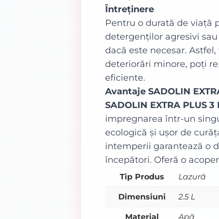
Întreținere
Pentru o durată de viață p
detergenților agresivi sau 
dacă este necesar. Astfel
deteriorări minore, poți r
eficiente.
Avantaje SADOLIN EXTRA
SADOLIN EXTRA PLUS 3 I
impregnarea într-un singu
ecologică și ușor de curăț
intemperii garantează o du
începători. Oferă o acoper
Tip Produs
Lazură
Dimensiuni
2.5 L
Material
Apă