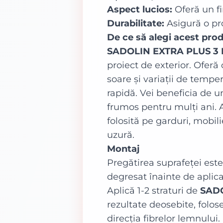
Aspect lucios:
Oferă un fi
Durabilitate:
Asigură o pr
De ce să alegi acest pro
SADOLIN EXTRA PLUS 3 I
proiect de exterior. Oferă 
soare și variații de tempe
rapidă. Vei beneficia de u
frumos pentru mulți ani. 
folosită pe garduri, mobili
uzură.
Montaj
Pregătirea suprafeței este
degresat înainte de aplica
Aplică 1-2 straturi de
SADO
rezultate deosebite, folo
direcția fibrelor lemnului.