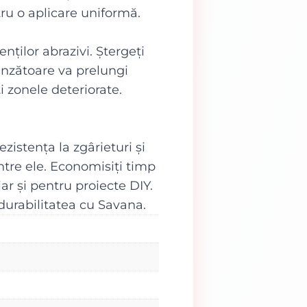
tru o aplicare uniformă.
nților abrazivi. Ștergeți
unzătoare va prelungi
i zonele deteriorate.
istența la zgârieturi și
intre ele. Economisiți timp
ar și pentru proiecte DIY.
 durabilitatea cu Savana.