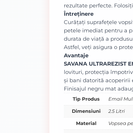
rezultate perfecte. Folosiț
Întreținere
Curățați suprafețele vopsit
petele imediat pentru a p
durata de viață a produsulu
Astfel, veți asigura o prot
Avantaje
SAVANA ULTRAREZIST E
lovituri, protecția împotr
și bani datorită acoperirii
Finisajul negru mat adaugă
Tip Produs
Email Mul
Dimensiuni
2.5 Litri
Material
Vopsea pe