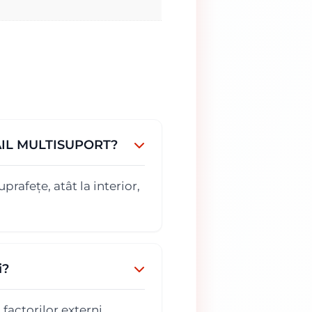
MAIL MULTISUPORT?
prafețe, atât la interior,
i?
actorilor externi,