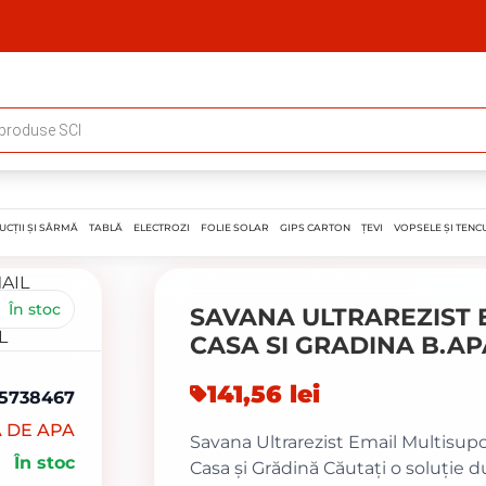
UCȚII ȘI SÂRMĂ
TABLĂ
ELECTROZI
FOLIE SOLAR
GIPS CARTON
ȚEVI
VOPSELE ȘI TENCU
În stoc
SAVANA ULTRAREZIST 
CASA SI GRADINA B.AP
141,56
lei
5738467
 DE APA
Savana Ultrarezist Email Multisup
În stoc
Casa și Grădină Căutați o soluție d