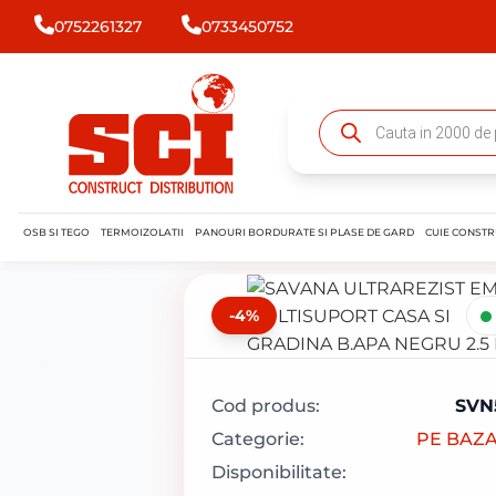
0752261327
0733450752
OSB SI TEGO
TERMOIZOLATII
PANOURI BORDURATE SI PLASE DE GARD
CUIE CONSTR
-4%
Cod produs:
SVN
Categorie:
PE BAZA
Disponibilitate: