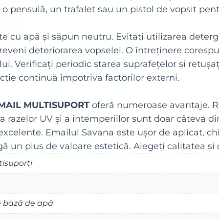
i o pensulă, un trafalet sau un pistol de vopsit pen
e cu apă și săpun neutru. Evitați utilizarea deterge
reveni deteriorarea vopselei. O întreținere coresp
i. Verificați periodic starea suprafețelor și retușaț
ecție continuă împotriva factorilor externi.
MAIL MULTISUPORT
oferă numeroase avantaje. Rez
iva razelor UV și a intemperiilor sunt doar câteva d
 excelente. Emailul Savana este ușor de aplicat, chi
 un plus de valoare estetică. Alegeți calitatea și
tisuporți
 bază de apă