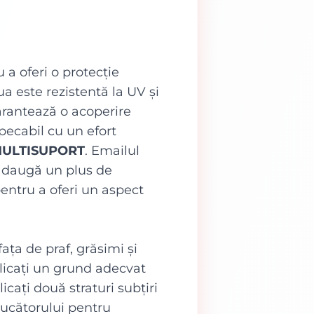
a oferi o protecție
ua este rezistentă la UV și
arantează o acoperire
ecabil cu un efort
MULTISUPORT
. Emailul
 adaugă un plus de
entru a oferi un aspect
ața de praf, grăsimi și
plicați un grund adecvat
cați două straturi subțiri
ducătorului pentru