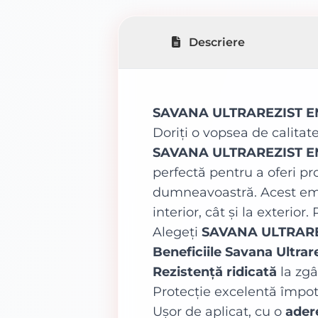
Descriere
SAVANA ULTRAREZIST EMA
Doriți o vopsea de calita
SAVANA ULTRAREZIST E
perfectă pentru a oferi pr
dumneavoastră. Acest email
interior, cât și la exterio
Alegeți
SAVANA ULTRARE
Beneficiile Savana Ultr
Rezistență ridicată
la zgâr
Protecție excelentă împo
Ușor de aplicat, cu o
ader