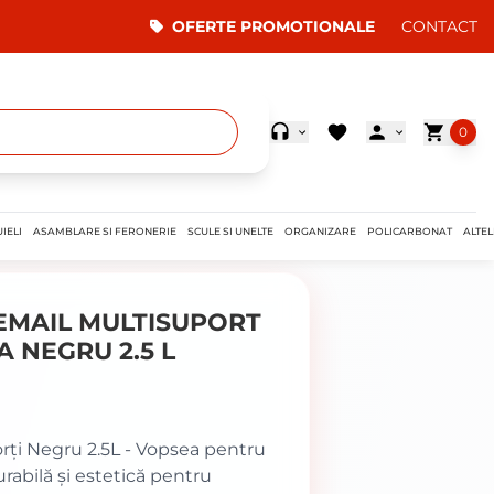
OFERTE PROMOTIONALE
CONTACT
0
IELI
ASAMBLARE SI FERONERIE
SCULE SI UNELTE
ORGANIZARE
POLICARBONAT
ALTEL
EMAIL MULTISUPORT
A NEGRU 2.5 L
orți Negru 2.5L - Vopsea pentru
urabilă și estetică pentru