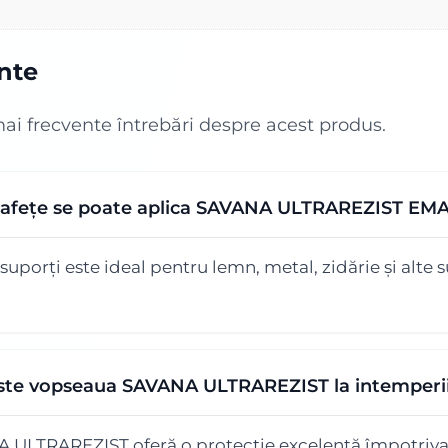
ente
mai frecvente întrebări despre acest produs.
uprafețe se poate aplica SAVANA ULTRAREZIST E
porți este ideal pentru lemn, metal, zidărie și alte su
este vopseaua SAVANA ULTRAREZIST la intemperi
LTRAREZIST oferă o protecție excelentă împotriva f