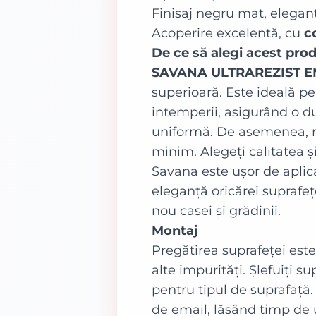
Finisaj negru mat, elegan
Acoperire excelentă, cu
c
De ce să alegi acest pro
SAVANA ULTRAREZIST E
superioară. Este ideală pe
intemperii, asigurând o d
uniformă. De asemenea, r
minim. Alegeți calitatea 
Savana este ușor de aplic
eleganță oricărei suprafe
nou casei și grădinii.
Montaj
Pregătirea suprafeței este
alte impurități. Șlefuiți 
pentru tipul de suprafață.
de email, lăsând timp de u