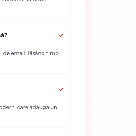
mă?
i de email, lăsând timp
odern, care adaugă un