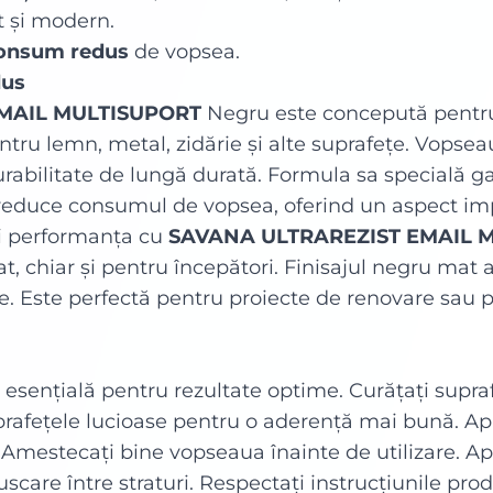
t și modern.
onsum redus
de vopsea.
dus
MAIL MULTISUPORT
Negru este concepută pentru 
ntru lemn, metal, zidărie și alte suprafețe. Vopsea
urabilitate de lungă durată. Formula sa specială g
educe consumul de vopsea, oferind un aspect imp
și performanța cu
SAVANA ULTRAREZIST EMAIL 
at, chiar și pentru începători. Finisajul negru mat
țe. Este perfectă pentru proiecte de renovare sau p
 esențială pentru rezultate optime. Curățați supraf
suprafețele lucioase pentru o aderență mai bună. A
 Amestecați bine vopseaua înainte de utilizare. Apli
scare între straturi. Respectați instrucțiunile pro