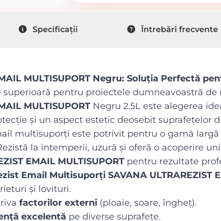
Specificații
Întrebări frecvente
IL MULTISUPORT Negru: Soluția Perfectă pentr
te superioară pentru proiectele dumneavoastră de 
MAIL MULTISUPORT
Negru 2.5L este alegerea ide
otecție și un aspect estetic deosebit suprafețelor d
 multisuporți este potrivit pentru o gamă largă de
r. Rezistă la intemperii, uzură și oferă o acoperire u
ZIST EMAIL MULTISUPORT
pentru rezultate prof
arezist Email Multisuporți SAVANA ULTRAREZIS
ieturi și lovituri.
triva
factorilor externi
(ploaie, soare, îngheț).
ență excelentă
pe diverse suprafețe.