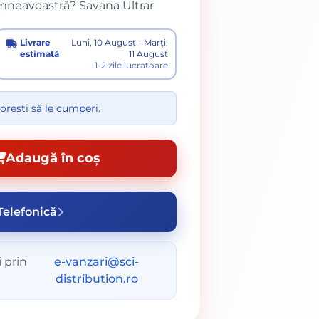
umneavoastră? Savana Ultrar
Livrare
Luni, 10 August - Marți,
estimată
11 August
1-2 zile lucratoare
orești să le cumperi.
Adaugă în coș
elefonică
 prin
e-vanzari@sci-
distribution.ro