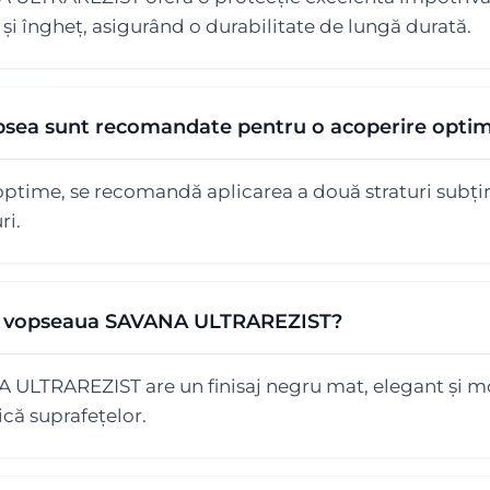
e și îngheț, asigurând o durabilitate de lungă durată.
opsea sunt recomandate pentru o acoperire opti
optime, se recomandă aplicarea a două straturi subțir
ri.
are vopseaua SAVANA ULTRAREZIST?
ULTRAREZIST are un finisaj negru mat, elegant și m
ică suprafețelor.