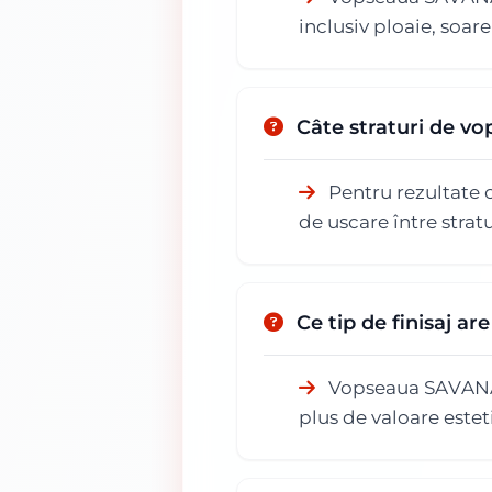
inclusiv ploaie, soar
Câte straturi de v
Pentru rezultate 
de uscare între stratu
Ce tip de finisaj 
Vopseaua SAVANA 
plus de valoare estet