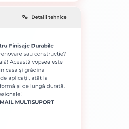
Detalii tehnice
u Finisaje Durabile
renovare sau construcție?
ală! Această vopsea este
in casa și grădina
 aplicații, atât la
niformă și de lungă durată.
esionale!
T EMAIL MULTISUPORT