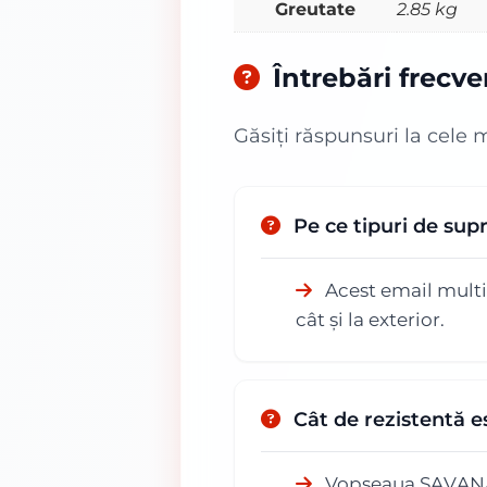
Greutate
2.85 kg
Întrebări frecv
Găsiți răspunsuri la cele 
Pe ce tipuri de s
Acest email multisu
cât și la exterior.
Cât de rezistentă 
Vopseaua SAVANA U