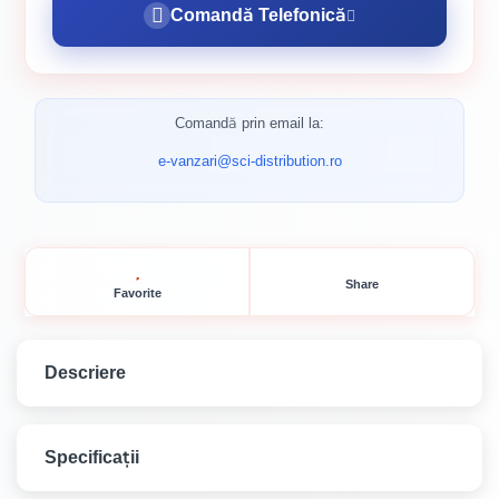
Comandă Telefonică
Comandă prin email la:
e-vanzari@sci-distribution.ro
Share
Favorite
Descriere
SAVANA ULTRAREZIST LAC PENTRU Lemn
Specificații
Cires 5 L: Soluția Ideală pentru Lemnul Tău