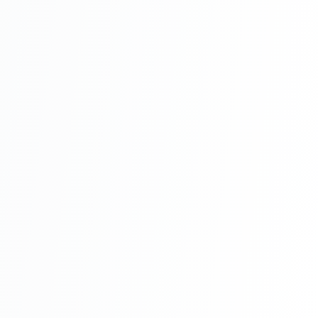
Avantaje
Rezistență superioară:
Finisaj
estetic:
Ușor de aplicat:
Protecție UV: