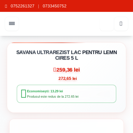
0752261327
|
0733450752
SAVANA ULTRAREZIST LAC PENTRU LEMN
CIRES 5 L
259,36 lei
272,65 lei
Economisești: 13.29 lei
Produsul este redus de la 272.65 lei