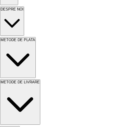
curăță suprafața cu o cârpă moale. Evită
DESPRE NOI
utilizarea detergenților agresivi sau a
abrazivelor. Verifică periodic starea lacului. În
cazul deteriorărilor minore, poți aplica un strat
suplimentar de lac. Astfel, vei prelungi durata
METODE DE PLATA
de viață a lemnului. Protejează lemnul de
expunerea prelungită la soare. Evită contactul
cu substanțe chimice. Acestea pot afecta
finisajul.
Avantaje
METODE DE LIVRARE
SAVANA ULTRAREZIST LAC PENTRU
lemn
mahon oferă numeroase avantaje. Acesta
protejează lemnul împotriva deteriorării. Lacul
îmbunătățește aspectul vizual al lemnului.
Produsul este ideal pentru diverse aplicații.
Poate fi folosit la interior și exterior. Oferă o