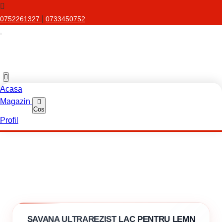
|
0752261327
0733450752
Acasa
Magazin
Cos
Profil
SAVANA ULTRAREZIST LAC PENTRU LEMN