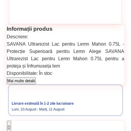
Informații produs
Descriere:
SAVANA Ultrarezist Lac pentru Lemn Mahon 0.75L -
Protecție Superioară pentru Lemn Alege SAVANA
Ultrarezist Lac pentru Lemn Mahon 0.75L pentru a
proteja și înfrumuseța lem
Disponibilitate:
În stoc
Cod produs:
SVN5738272
Mai multe detalii
Categorii:
Balamale
Livrare estimată în 1-2 zile lucratoare
Luni, 10 August - Marți, 11 August