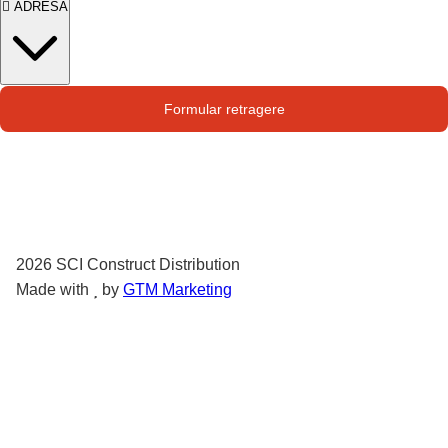
ADRESA
rezistență superioară la factorii de mediu. Lacul
este ușor de aplicat. El asigură o protecție de
lungă durată. Finisajul mahon adaugă eleganță
și stil proiectelor tale.
Str. Campului nr. 1
Formular retragere
Oras Pantelimon
2026
SCI Construct Distribution
Made with
by
GTM Marketing