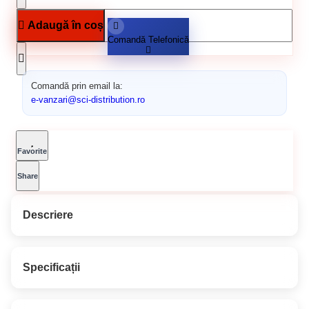
Adaugă în coș
Comandă Telefonică
Comandă prin email la:
e-vanzari@sci-distribution.ro
Favorite
Share
Descriere
SAVANA ULTRAREZIST LAC
Specificații
PENTRU Lemn Mahon 5 L: