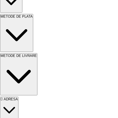
cu pensula sau trafaletul, ideal pentru proiecte
DIY.
Durabilitate:
Protecție de lungă durată,
reducând necesitatea de reaplicare frecventă.
METODE DE PLATA
Versatilitate:
Potrivit pentru o gamă largă de
aplicații, de la mobilier la elemente de exterior.
METODE DE LIVRARE
ADRESA