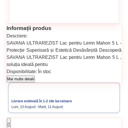
Informații produs
Descriere:
SAVANA ULTRAREZIST Lac pentru Lemn Mahon 5 L -
Protecție Superioară și Estetică Desăvârșită Descoperă
SAVANA ULTRAREZIST Lac pentru Lemn Mahon 5 L ,
soluția ideală pentru
Disponibilitate:
În stoc
Cod produs:
SVN5738235
Mai multe detalii
Categorii:
Balamale
Livrare estimată în 1-2 zile lucratoare
Luni, 10 August - Marți, 11 August