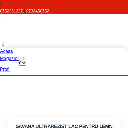
|
0752261327
0733450752
Acasa
Magazin
Cos
Profil
SAVANA ULTRAREZIST LAC PENTRU LEMN