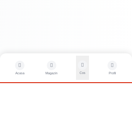
Avantaje
Rezistență la uzură
Cos
Acasa
Magazin
Profil
Putere mare de acoperire
Aspect superalb
Ușor de curățat