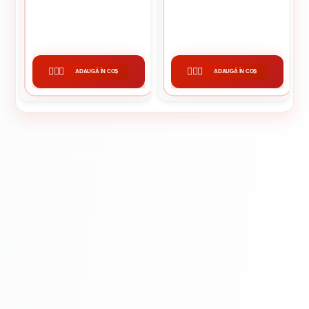
MATA INTERIOR 15 L
235.13 lei / buc
394.77 lei / buc
ADAUGĂ ÎN COȘ
ADAUGĂ ÎN COȘ
CUMPĂRĂ
CUMPĂRĂ
Montaj