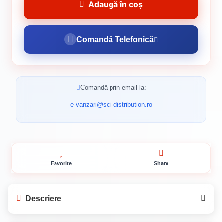
Adaugă în coș
Comandă Telefonică
Comandă prin email la:
e-vanzari@sci-distribution.ro
Favorite
Share
Descriere