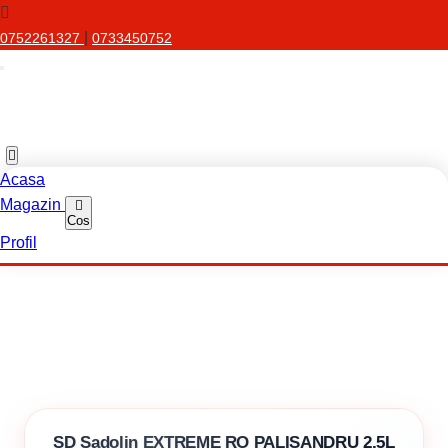
|
0752261327
0733450752
Acasa
Magazin
Cos
Profil
SD Sadolin EXTREME RO PALISANDRU 2,5L