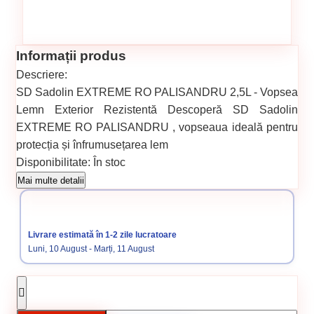
Informații produs
Descriere:
SD Sadolin EXTREME RO PALISANDRU 2,5L - Vopsea
Lemn Exterior Rezistentă Descoperă SD Sadolin
EXTREME RO PALISANDRU , vopseaua ideală pentru
protecția și înfrumusețarea lem
Disponibilitate:
În stoc
Cod produs:
SVN5796008
Mai multe detalii
Categorii:
PE BAZA DE APA
Livrare estimată în 1-2 zile lucratoare
Luni, 10 August - Marți, 11 August