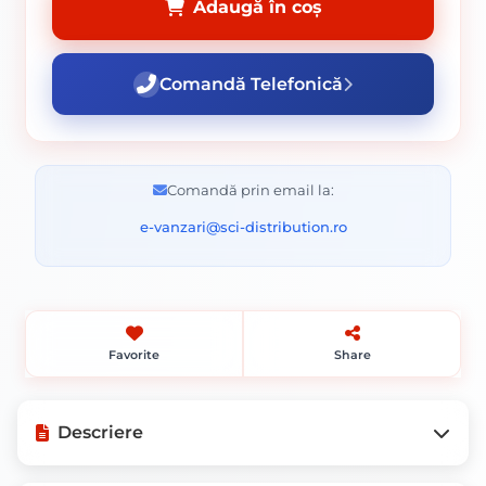
Adaugă în coș
Comandă Telefonică
Comandă prin email la:
e-vanzari@sci-distribution.ro
Favorite
Share
Descriere