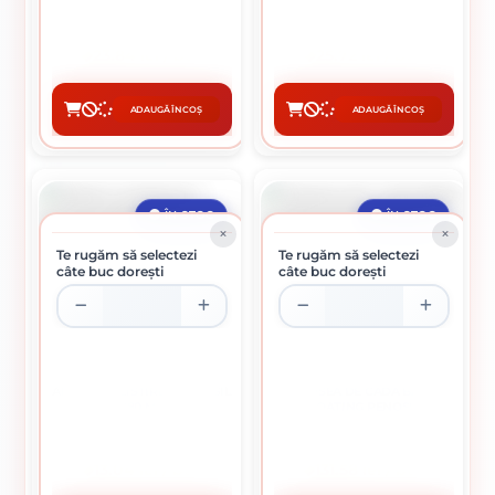
Termen de valabilitate:
18 luni, în amablajul original,
sigilat, la temperaturi între +5°C şi +30°C.
23.84 lei / buc
25.72 lei / buc
ADAUGĂ ÎN COȘ
ADAUGĂ ÎN COȘ
CUMPĂRĂ
CUMPĂRĂ
ÎN STOC
ÎN STOC
Te rugăm să selectezi
Te rugăm să selectezi
câte buc dorești
câte buc dorești
ADEZIV POLISTIREN PENOSIL
VOPSEA DE CADA BATH
280 ML
COATING PENOSIL
13.04 lei / buc
131.58 lei / buc