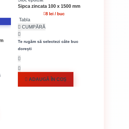
Sipca zincata 100 x 1500 mm
8 lei / buc
Tabla
CUMPĂRĂ
mm
Te rugăm să selectezi câte buc
dorești
i
ADAUGĂ ÎN COȘ