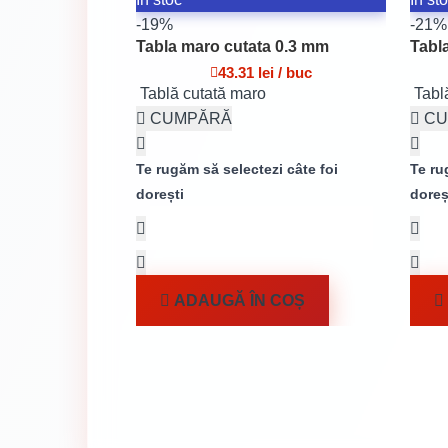
-19%
-21%
Tabla maro cutata 0.3 mm
Tabl
43.31 lei / buc
Tablă cutată maro
Tabl
CUMPĂRĂ
CU
Te rugăm să selectezi câte foi
Te ru
dorești
doreș
ADAUGĂ ÎN COȘ