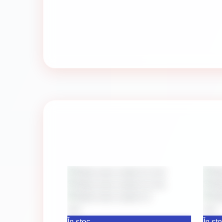
În stoc
În st