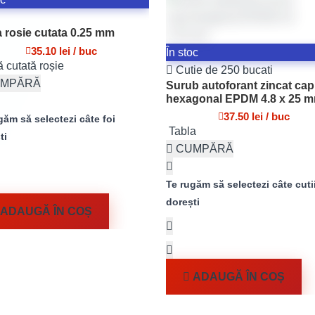
a rosie cutata 0.25 mm
35.10 lei / buc
În stoc
ă cutată roșie
Cutie de 250 bucati
MPĂRĂ
Surub autoforant zincat cap
hexagonal EPDM 4.8 x 25 
37.50 lei / buc
găm să selectezi câte foi
Tabla
ti
CUMPĂRĂ
Te rugăm să selectezi câte cuti
dorești
ADAUGĂ ÎN COȘ
ADAUGĂ ÎN COȘ