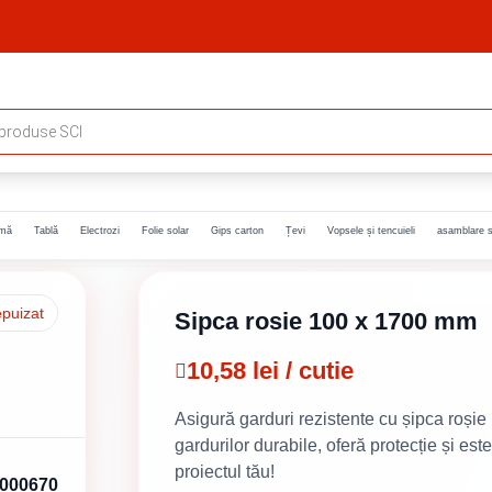
rmă
Tablă
Electrozi
Folie solar
Gips carton
Țevi
Vopsele și tencuieli
asamblare s
epuizat
Sipca rosie 100 x 1700 mm
10,58 lei / cutie
Asigură garduri rezistente cu șipca roși
gardurilor durabile, oferă protecție și es
proiectul tău!
000670