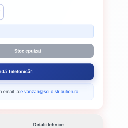
t
e
Stoc epuizat
dă Telefonică
n email la:
e-vanzari@sci-distribution.ro
Detalii tehnice