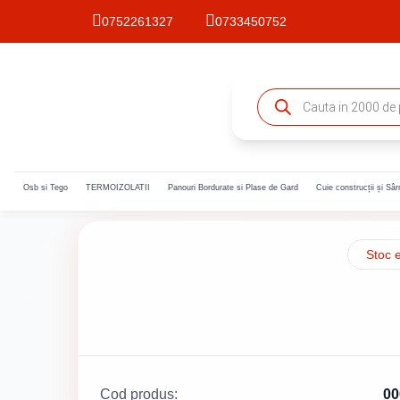
0752261327
0733450752
Osb si Tego
TERMOIZOLATII
Panouri Bordurate si Plase de Gard
Cuie construcții și Sâ
Stoc 
Cod produs:
00