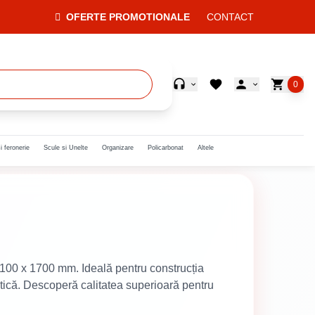
OFERTE PROMOTIONALE
CONTACT
0
i feronerie
Scule si Unelte
Organizare
Policarbonat
Altele
e 100 x 1700 mm. Ideală pentru construcția
tetică. Descoperă calitatea superioară pentru