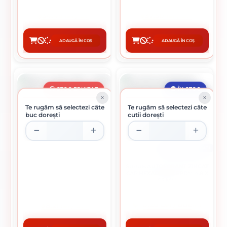
34.49 lei / buc
37.50 lei / buc
ADAUGĂ ÎN COȘ
ADAUGĂ ÎN COȘ
CUMPĂRĂ
CUMPĂRĂ
STOC EPUIZAT
ÎN STOC
Te rugăm să selectezi câte
Te rugăm să selectezi câte
buc dorești
cutii dorești
CUTIE DE 250 BUCATI
SURUB AUTOFORANT ZINCAT
SIPCA ROSIE 100 X 1500 MM
CAP HEXAGONAL EPDM 4.8 X
55 MM
0.20 Lei / bucati
8.21 lei / buc
Preț per cutie:
49.75 lei