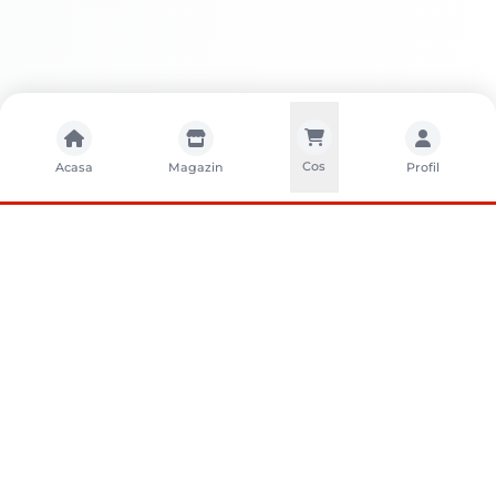
Cos
Acasa
Magazin
Profil
CONTACTA?I-NE
Sunati-ne
+40752261327