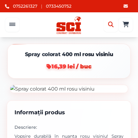
0752261327
|
0733450752
Spray colorat 400 ml rosu visiniu
16,39 lei / buc
Informații produs
Descriere:
Vopsire durabilă în nuanța roșu visiniu! Spray