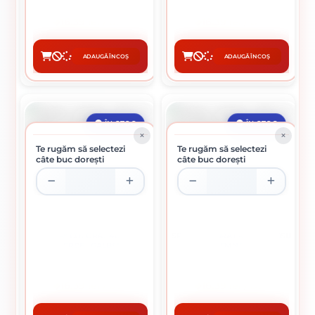
16.39 lei / buc
16.39 lei / buc
ADAUGĂ ÎN COȘ
ADAUGĂ ÎN COȘ
CUMPĂRĂ
CUMPĂRĂ
ÎN STOC
ÎN STOC
Te rugăm să selectezi
Te rugăm să selectezi
câte buc dorești
câte buc dorești
SPRAY COLORAT 400 ML
SPRAY COLORAT 400 ML ROSU
VERDE - GALBEN
SEMNAL
16.39 lei / buc
16.39 lei / buc