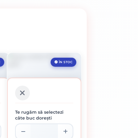
C
ÎN STOC
Te rugăm să selectezi
câte buc dorești
ML
SPRAY COLORAT 400 ML
GRI GRAFIT
16.39 lei / buc