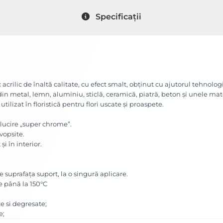
Specificații
acrilic de înaltă calitate, cu efect smalt, obţinut cu ajutorul tehnolog
n metal, lemn, aluminiu, sticlă, ceramică, piatră, beton şi unele mater
 utilizat în floristică pentru flori uscate şi proaspete.
ălucire „super chrome”.
vopsite.
şi în interior.
 suprafaţa suport, la o singură aplicare.
de până la 150°C
te si degresate;
e;