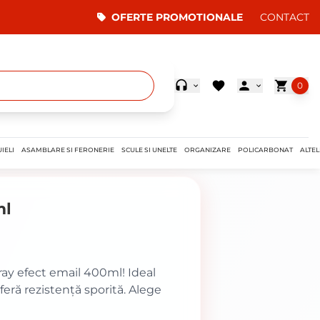
OFERTE PROMOTIONALE
CONTACT
0
IELI
ASAMBLARE SI FERONERIE
SCULE SI UNELTE
ORGANIZARE
POLICARBONAT
ALTEL
ml
pray efect email 400ml! Ideal
feră rezistență sporită. Alege