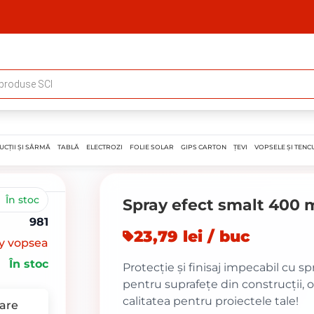
UCȚII ȘI SÂRMĂ
TABLĂ
ELECTROZI
FOLIE SOLAR
GIPS CARTON
ȚEVI
VOPSELE ȘI TENCU
În stoc
Spray efect smalt 400 
981
23,79 lei / buc
y vopsea
În stoc
Protecție și finisaj impecabil cu s
pentru suprafețe din construcții, o
calitatea pentru proiectele tale!
are