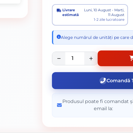
Livrare
Luni, 10 August - Marți,
estimată
11 August
1-2 zile lucratoare
Alege numărul de unități pe care d
Comandă T
Produsul poate fi comandat și
email la: