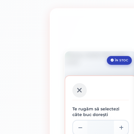
ÎN STOC
Te rugăm să selectezi
câte buc dorești
SPRAY COLORAT 400 ML
GRI INCHIS
16.39 lei / buc