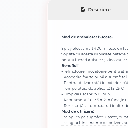
Descriere
Mod de ambalare: Bucata.
Spray efect smalt 400 ml este un lac 
vopsite cu acesta suprafeţe netede di
pentru lucrări artistice şi decorative;
Beneficii:
- Tehnologiei inovatoare pentru str
- Acoperire foarte bună a suprafeţei 
- Pentru utilizare atât în exterior, cât 
- Temperatura de aplicare: 15-25°C
- Timp de uscare: 7-10 min.
- Randament 2.0-2.5 m2 în funcţie de
- Rezistenţă la temperaturi înalte, 
Mod de utilizare:
- se aplica pe suprafete uscate, cura
- se agita bine inainte de pulverizar