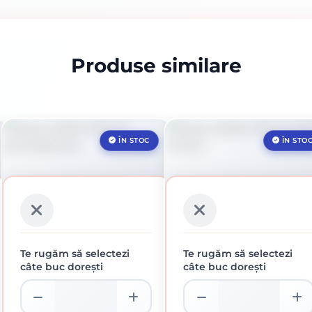
Produse similare
ÎN STOC
ÎN STO
Te rugăm să selectezi
Te rugăm să selectezi
câte buc dorești
câte buc dorești
SPRAY COLORAT 400 ML
SPRAY COLORAT 400 
PORTOCALIU PUR
VERDE MENTA
16.39 lei / buc
16.39 lei / buc