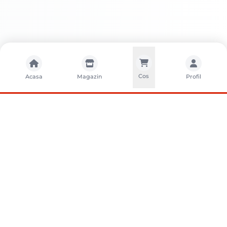
Cos
Acasa
Magazin
Profil
CONTACTA?I-NE
Sunati-ne
+40752261327