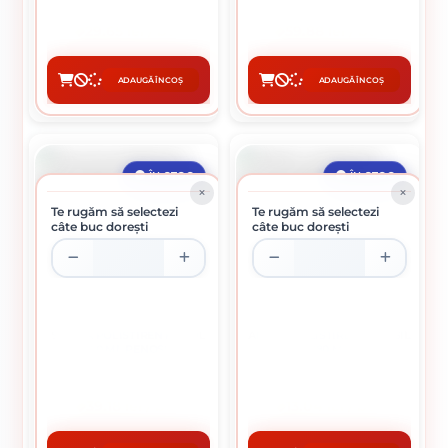
29.65 lei / buc
59.88 lei / buc
ADAUGĂ ÎN COȘ
ADAUGĂ ÎN COȘ
CUMPĂRĂ
CUMPĂRĂ
ÎN STOC
ÎN STOC
Te rugăm să selectezi
Te rugăm să selectezi
câte buc dorești
câte buc dorești
SPUMA POLISTIREN PISTOL
ADEZIV POLISTIREN PENOSIL
750 ML PENOSIL
280 ML
39.18 lei / buc
13.04 lei / buc