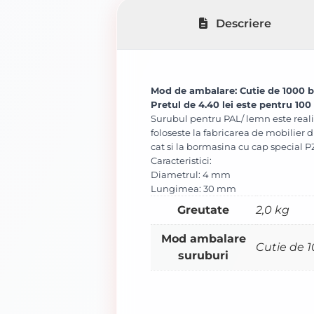
Descriere
Mod de ambalare: Cutie de 1000 b
Pretul de 4.40 lei este pentru 100
Surubul pentru PAL/ lemn este reali
foloseste la fabricarea de mobilier
cat si la bormasina cu cap special P
Caracteristici:
Diametrul: 4 mm
Lungimea: 30 mm
Greutate
2,0 kg
Mod ambalare
Cutie de 
suruburi