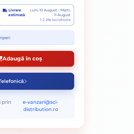
Livrare
Luni, 10 August - Marți,
estimată
11 August
1-2 zile lucratoare
umperi
Adaugă în coș
elefonică
 prin
e-vanzari@sci-
distribution.ro