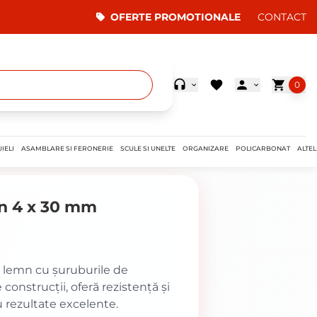
OFERTE PROMOTIONALE
CONTACT
0
IELI
ASAMBLARE SI FERONERIE
SCULE SI UNELTE
ORGANIZARE
POLICARBONAT
ALTEL
mn 4 x 30 mm
și lemn cu șuruburile de
onstrucții, oferă rezistență și
u rezultate excelente.