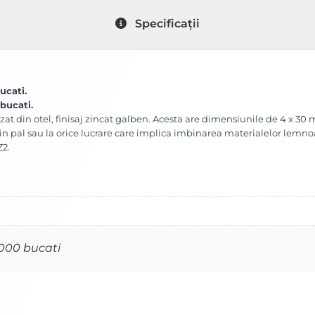
Specificații
ucati.
 bucati.
zat din otel, finisaj zincat galben. Acesta are dimensiunile de 4 x 30
 din pal sau la orice lucrare care implica imbinarea materialelor lemn
Z2.
1000 bucati