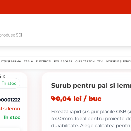
UCȚII ȘI SÂRMĂ
TABLĂ
ELECTROZI
FOLIE SOLAR
GIPS CARTON
ȚEVI
VOPSELE ȘI TENCU
În stoc
Surub pentru pal si le
0,04 lei / buc
00001222
l si lemn
Fixează rapid și sigur plăcile OSB 
În stoc
4x30mm. Ideal pentru proiecte de c
durabilitate. Alege calitatea pentr