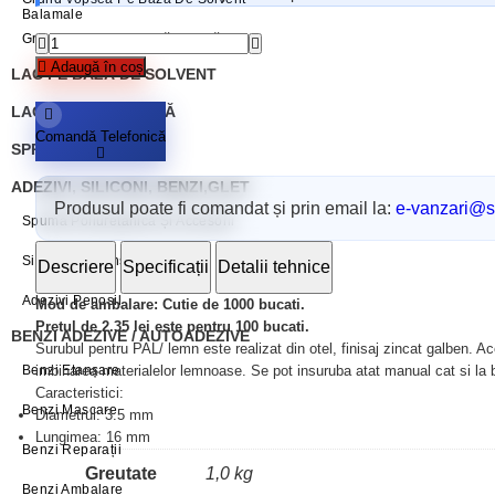
Balamale
Grund Vopsea Pe Bază De Apă
Adaugă în coș
LAC PE BAZĂ DE SOLVENT
LAC PE BAZĂ DE APĂ
Comandă Telefonică
SPRAY VOPSEA
ADEZIVI, SILICONI, BENZI,GLET
Produsul poate fi comandat și prin email la:
e-vanzari@sc
Spumă Poliuretanică Și Accesorii
Siliconi Și Etansanti Penosil
Descriere
Specificații
Detalii tehnice
Adezivi Penosil
Mod de ambalare: Cutie de 1000 bucati.
Pretul de 2.35 lei este pentru 100 bucati.
BENZI ADEZIVE / AUTOADEZIVE
Surubul pentru PAL/ lemn este realizat din otel, finisaj zincat galben. 
imbinarea materialelor lemnoase. Se pot insuruba atat manual cat si la
Benzi Etanșare
Caracteristici:
Benzi Mascare
Diametrul: 3.5 mm
Lungimea: 16 mm
Benzi Reparații
Greutate
1,0 kg
Benzi Ambalare