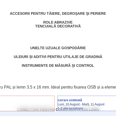
ACCESORII PENTRU TĂIERE, DEGROȘARE ȘI PERIERE
ROLE ABRAZIVE
TENCUIALĂ DECORATIVĂ
UNELTE UZUALE GOSPODĂRIE
ULEIURI ȘI ADITIVI PENTRU UTILAJE DE GRADINĂ
INSTRUMENTE DE MĂSURĂ ȘI CONTROL
tru PAL și lemn 3.5 x 16 mm. Ideal pentru fixarea OSB și a elemen
Livrare estimată
Luni, 10 August - Marți, 11 August
1-2 zile lucratoare
CONECTORI PENTRU CONSTRUCTII DIN LEMN