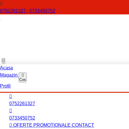
0752261327
|
0733450752
Acasa
Magazin
Cos
Profil
0752261327
0733450752
OFERTE PROMOTIONALE
CONTACT