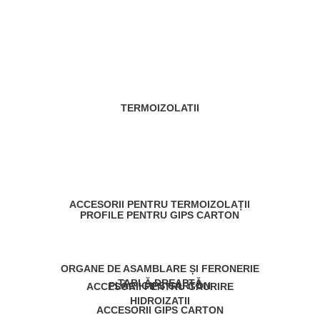
TERMOIZOLATII
ACCESORII PENTRU TERMOIZOLAȚII
PROFILE PENTRU GIPS CARTON
ORGANE DE ASAMBLARE ȘI FERONERIE
TABLĂ DREAPTĂ
PLĂCI GIPS CARTON
ACCESORII PENTRU GĂURIRE
HIDROIZATII
ACCESORII GIPS CARTON