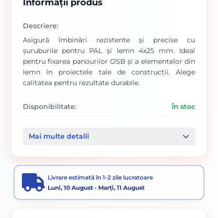
Informații produs
Descriere:
Asigură îmbinări rezistente și precise cu
șuruburile pentru PAL și lemn 4x25 mm. Ideal
pentru fixarea panourilor OSB și a elementelor din
lemn în proiectele tale de construcții. Alege
calitatea pentru rezultate durabile.
Disponibilitate:
În stoc
Cod produs:
00000771
Mai multe detalii
Categorii:
Suruburi pentru pal si lemn
OSB si accesorii lemn
Livrare estimată în 1-2 zile lucratoare
Luni, 10 August - Marți, 11 August