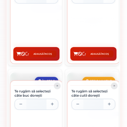
CUTIE DE 500 BUCATI
SURUB AUTOFORANT MARO
SURUB PENTRU PAL SI LEMN
CAP HEXAGONAL EPDM 4.8 X
5 X 70 MM
55 MM
0.18 Lei / buc
48.75 lei / buc
Preț per cutie:
92.00 lei
ADAUGĂ ÎN COȘ
ADAUGĂ ÎN COȘ
CUMPĂRĂ
CUMPĂRĂ
ÎN STOC
STOC LIMITAT
Te rugăm să selectezi
Te rugăm să selectezi
câte buc dorești
câte cutii dorești
CUTIE DE 500 BUCATI
SURUB PENTRU PAL SI LEMN
SURUB PENTRU PAL SI LEMN