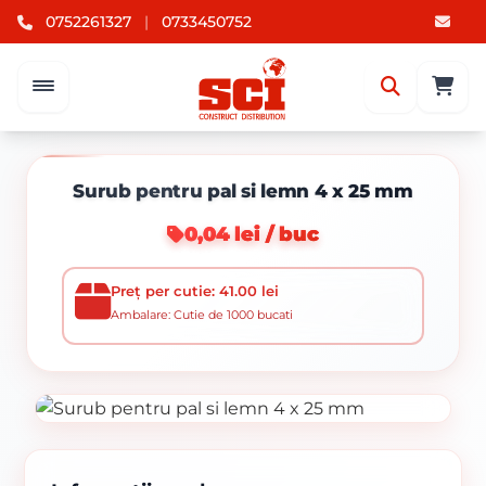
0752261327
|
0733450752
Surub pentru pal si lemn 4 x 25 mm
0,04 lei / buc
Preț per cutie: 41.00 lei
Ambalare: Cutie de 1000 bucati