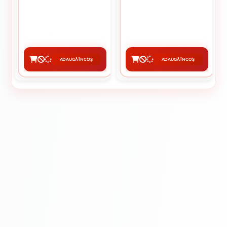
5 X 20 MM
4 X 80 MM
0.11 Lei / buc
50 lei / buc
Preț per cutie:
52.50 lei
ADAUGĂ ÎN COȘ
ADAUGĂ ÎN COȘ
CUMPĂRĂ
CUMPĂRĂ