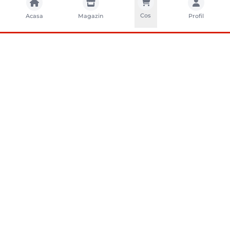
Cos
Acasa
Magazin
Profil
CONTACTA?I-NE
Sunati-ne
+40752261327
Contact
e-vanzari@sci-distribution.ro
Locatie