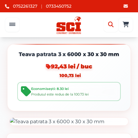
0752261327
|
0733450752
Teava patrata 3 x 6000 x 30 x 30 mm
92,43 lei / buc
100,73 lei
Economisești: 8.30 lei
Produsul este redus de la 100.73 lei