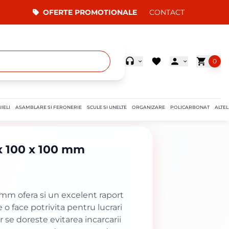
OFERTE PROMOTIONALE
CONTACT
0
IELI
ASAMBLARE SI FERONERIE
SCULE SI UNELTE
ORGANIZARE
POLICARBONAT
ALTEL
x 100 x 100 mm
 mm ofera si un excelent raport
 o face potrivita pentru lucrari
 se doreste evitarea incarcarii