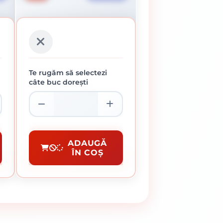
Te rugăm să selectezi
TEAVA PATRATA 1.5 X 6000
câte buc dorești
00
X 15 X 15 MM
28.55 Lei / bucata
Preț per bucata/i:
28.55 lei
Teava Rectangulara
ADAUGĂ
ÎN COȘ
CUMPĂRĂ