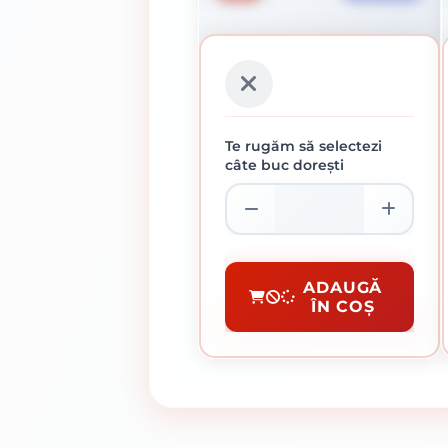
Te rugăm să selectezi
câte buc dorești
TEAVA PATRATA 3 X 6000
X 30 X 30 MM
92.43 lei / buc
Teava Rectangulara
ADAUGĂ
ÎN COȘ
CUMPĂRĂ