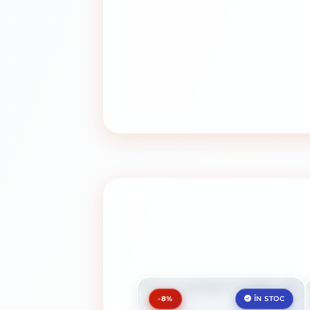
-8%
ÎN STOC