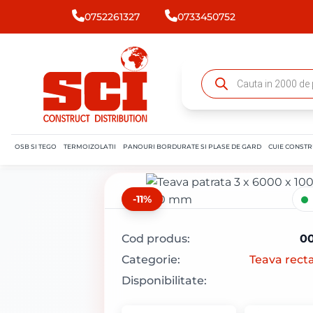
0752261327
0733450752
OSB SI TEGO
TERMOIZOLATII
PANOURI BORDURATE SI PLASE DE GARD
CUIE CONSTR
-11%
Cod produs:
0
Categorie:
Teava rect
Disponibilitate: