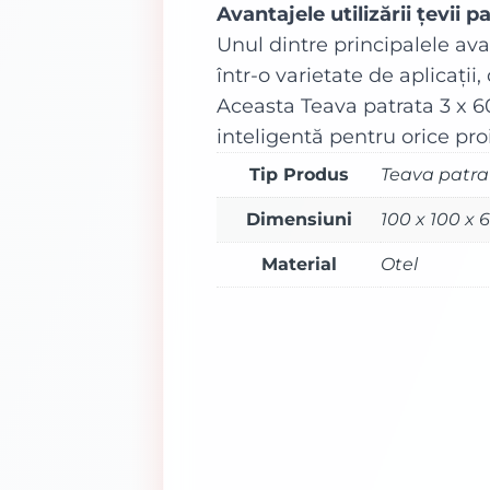
Avantajele utilizării țevii p
Unul dintre principalele avant
într-o varietate de aplicații,
Aceasta Teava patrata 3 x 60
inteligentă pentru orice pro
Tip Produs
Teava patra
Dimensiuni
100 x 100 x
Material
Otel