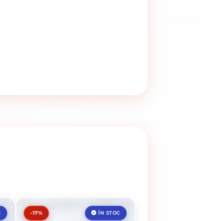
-17%
C
ÎN STOC