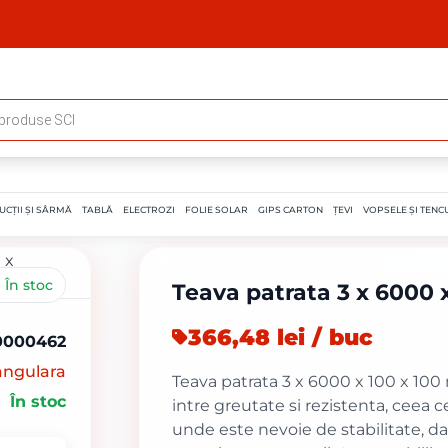
UCȚII ȘI SÂRMĂ
TABLĂ
ELECTROZI
FOLIE SOLAR
GIPS CARTON
ȚEVI
VOPSELE ȘI TENCU
În stoc
Teava patrata 3 x 6000 
366,48 lei / buc
0000462
angulara
Teava patrata 3 x 6000 x 100 x 100
În stoc
intre greutate si rezistenta, ceea ce
unde este nevoie de stabilitate, dar