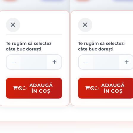
Te rugăm să selectezi
Te rugăm să selectezi
câte buc dorești
câte buc dorești
TEAVA PATRATA 3 X 6000
TEAVA PATRATA 2 X 60
X 50 X 50 MM
X 50 X 50 MM
181.40 lei / buc
121.45 lei / buc
Teava Rectangulara
Teava Rectangulara
ADAUGĂ
ADAUGĂ
ÎN COȘ
ÎN COȘ
CUMPĂRĂ
CUMPĂRĂ