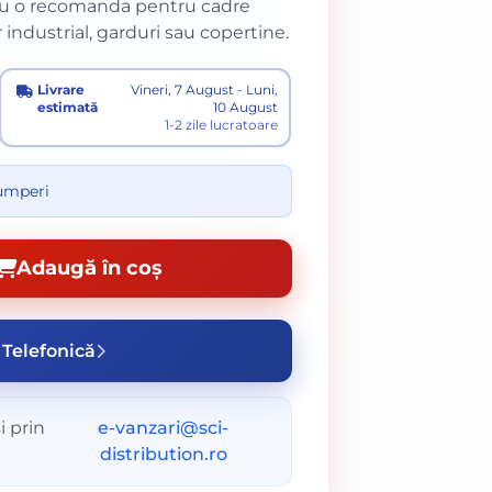
ibru o recomanda pentru cadre
r industrial, garduri sau copertine.
Livrare
Vineri, 7 August - Luni,
estimată
10 August
1-2 zile lucratoare
cumperi
Adaugă în coș
Telefonică
i prin
e-vanzari@sci-
distribution.ro