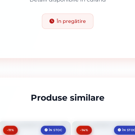
În pregătire
Produse similare
-11%
-14%
ÎN STOC
ÎN STO