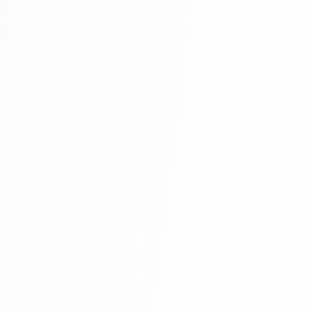
paraziți
Nu conține materiale corozive, neutru din
punct de vedere chimic