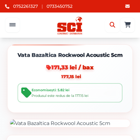
0752261327
|
0733450752
Vata Bazaltica Rockwool Acoustic 5cm
171,33 lei / bax
177,15 lei
Economisești: 5.82 lei
Produsul este redus de la 177.15 lei