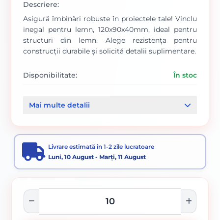
Descriere:
Asigură îmbinări robuste în proiectele tale! Vinclu
inegal pentru lemn, 120x90x40mm, ideal pentru
structuri din lemn. Alege rezistența pentru
construcții durabile și solicită detalii suplimentare.
Disponibilitate:
În stoc
Cod produs:
897/ 649185
Mai multe detalii
Categorii:
Conectori metalici
OSB si accesorii lemn
Livrare estimată în 1-2 zile lucratoare
Luni, 10 August - Marți, 11 August