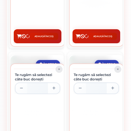
CONTRAVANTUIRE 70 X 70 X
PICIOR IMBINARE LEMN 91 X
55 X 2 MM
60 X 102 X 4 MM
3 lei / buc
24.23 lei / buc
ADAUGĂ ÎN COȘ
ADAUGĂ ÎN COȘ
CUMPĂRĂ
CUMPĂRĂ
ÎN STOC
ÎN STOC
Te rugăm să selectezi
Te rugăm să selectezi
câte buc dorești
câte buc dorești
PLACA PERFORATA IMBINARE
ECLISA PERFORATA IMBINARE
LEMN 40 X 160 X 2 MM
LEMN 96 X 35 X 2 MM