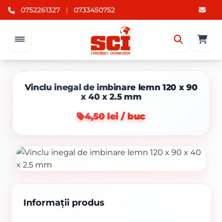
0752261327
|
0733450752
Vinclu inegal de imbinare lemn 120 x 90
x 40 x 2.5 mm
4,50 lei / buc
Informații produs