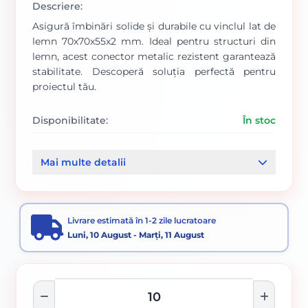
Descriere:
Asigură îmbinări solide și durabile cu vinclul lat de
lemn 70x70x55x2 mm. Ideal pentru structuri din
lemn, acest conector metalic rezistent garantează
stabilitate. Descoperă soluția perfectă pentru
proiectul tău.
Disponibilitate:
În stoc
Cod produs:
58/ 649192
Mai multe detalii
Categorii:
Conectori metalici
OSB si accesorii lemn
Livrare estimată în 1-2 zile lucratoare
Luni, 10 August - Marți, 11 August