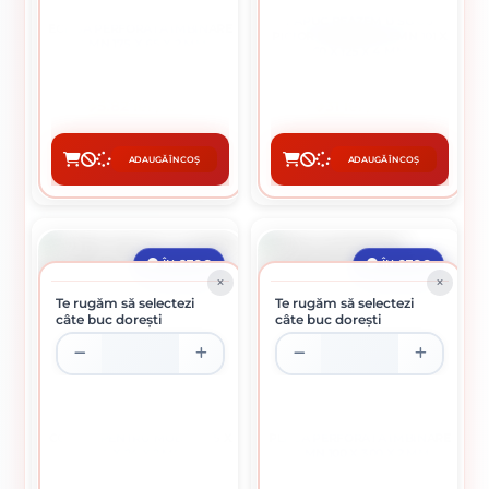
PAPUC REAZEM U SG CU
ECLISA PERFORATA IMBINARE
PICIOR IMBINARE LEMN 101 X
LEMN 175 X 65 X 2 MM
60 X 125 X 4 MM
5.82 lei / buc
31 lei / buc
ADAUGĂ ÎN COȘ
ADAUGĂ ÎN COȘ
CUMPĂRĂ
CUMPĂRĂ
ÎN STOC
ÎN STOC
Te rugăm să selectezi
Te rugăm să selectezi
câte buc dorești
câte buc dorești
COLTAR PENTRU MOBILA 55 X
PLACA PERFORATA IMBINARE
55 X 24 X 2 MM
LEMN 100 X 300 X 2 MM