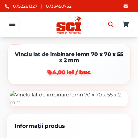
0752261327
|
0733450752
Vinclu lat de imbinare lemn 70 x 70 x 55
x 2 mm
4,00 lei / buc
Informații produs