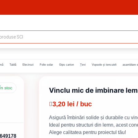
rmă
Tablă
Electrozi
Folie solar
Gips carton
Țevi
Vopsele și tencuieli
asamblare s
În stoc
Vinclu mic de imbinare le
3,20 lei / buc
Asigură îmbinări solide și durabile cu 
Ideal pentru structuri din lemn, acest cone
Alege calitatea pentru proiectul tău!
 649178