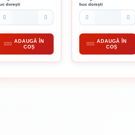
uc dorești
buc dorești
VINCLU INGUST DE
PLACA PERFORATA
BINARE LEMN 40 X 40 X 25
IMBINARE LEMN 80 X 300 
X 2 MM
MM
2 lei / buc
14 lei / buc
nectori Metalici
Conectori Metalici
ADAUGĂ ÎN
ADAUGĂ ÎN
COȘ
COȘ
CUMPĂRĂ
CUMPĂRĂ