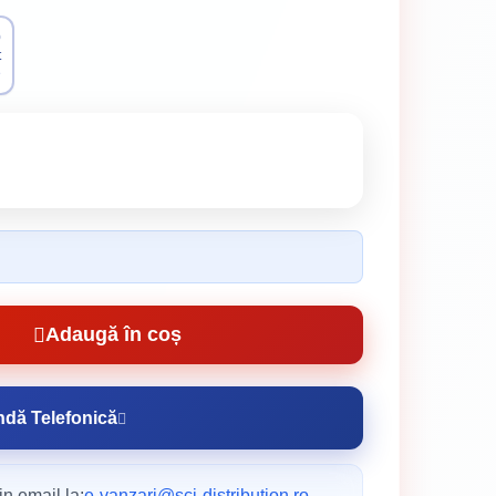
0
t
e
Adaugă în coș
dă Telefonică
n email la:
e-vanzari@sci-distribution.ro