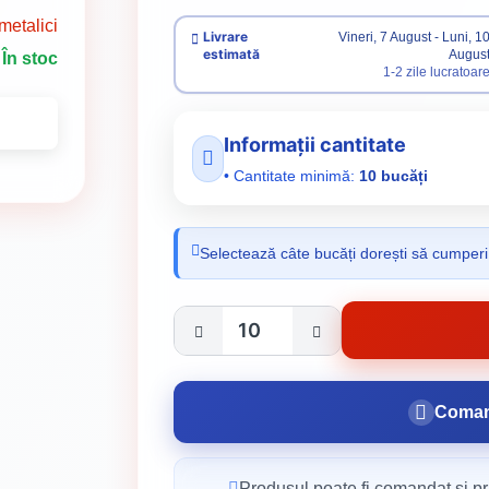
metalici
Livrare
Vineri, 7 August - Luni, 1
estimată
Augus
În stoc
1-2 zile lucratoar
Informații cantitate
• Cantitate minimă:
10 bucăți
Selectează câte bucăți dorești să cumperi
Coman
Produsul poate fi comandat și pri