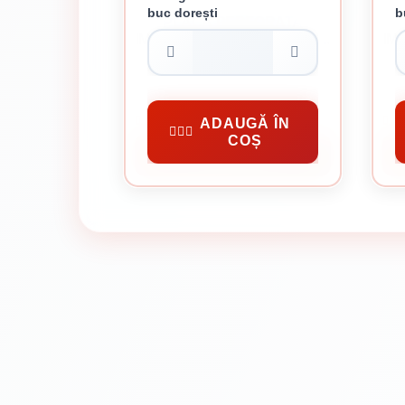
buc dorești
b
PLACA PERFORATA
IMBINARE LEMN 60 X 140 X 2
IM
MM
4 lei / buc
Conectori Metalici
Co
ADAUGĂ ÎN
COȘ
CUMPĂRĂ