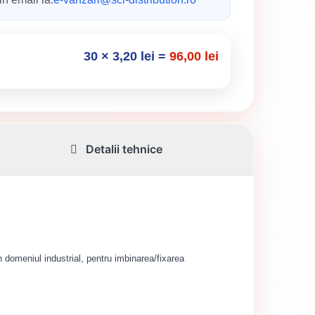
30
×
3,20
lei
=
96,00
lei
Detalii tehnice
n domeniul industrial, pentru imbinarea/fixarea