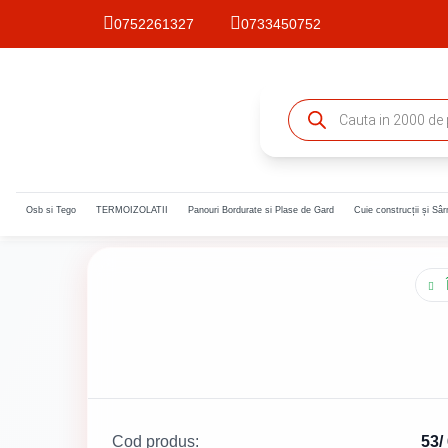
0752261327
0733450752
Products
search
Osb si Tego
TERMOIZOLATII
Panouri Bordurate si Plase de Gard
Cuie construcții și Sâ
Cod produs:
53/