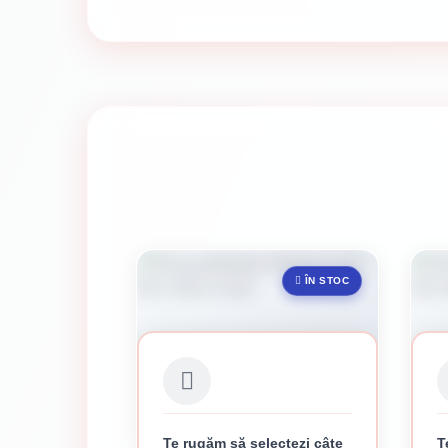
ÎN STOC
Te rugăm să selectezi câte
T