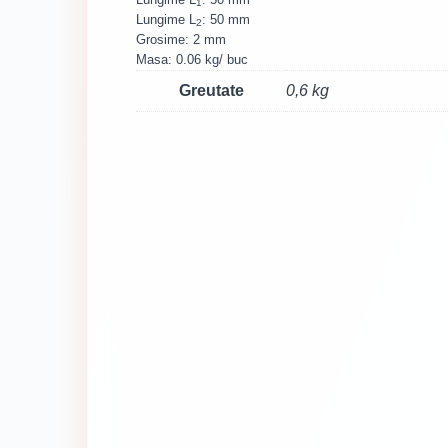
1
Lungime L
​: 50 mm
2
Grosime: 2 mm
Masa: 0.06 kg/ buc
Greutate
0,6 kg