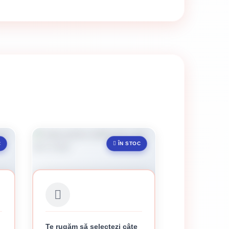
C
ÎN STOC
Te rugăm să selectezi câte