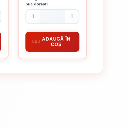
buc dorești
COLTAR PENTRU MOBILA
X 2
40 X 40 X 16 X 2 MM
1 lei / buc
Conectori Metalici
ADAUGĂ ÎN
COȘ
CUMPĂRĂ