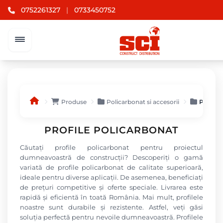
0752261327
|
0733450752
Produse
Policarbonat si accesorii
Profile 
PROFILE POLICARBONAT
Căutați profile policarbonat pentru proiectul
dumneavoastră de construcții? Descoperiți o gamă
variată de profile policarbonat de calitate superioară,
ideale pentru diverse aplicații. De asemenea, beneficiați
de prețuri competitive și oferte speciale. Livrarea este
rapidă și eficientă în toată România. Mai mult, profilele
noastre sunt durabile și rezistente. Astfel, veți găsi
soluția perfectă pentru nevoile dumneavoastră. Profilele