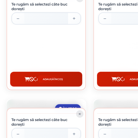
Te rugăm să selectezi câte buc
Te rugăm să selectezi
dorești
dorești
PROFIL POLICARBONAT DE CAPAT TIP U
PROFIL POLICARBONAT
16MM TRANSPARENT 2.1M
4MM FUMURI
22.45 lei / buc
8.32 lei
ADAUGĂ ÎN COȘ
ADAUG
CUMPĂRĂ
CUMP
ÎN STOC
Te rugăm să selectezi câte buc
Te rugăm să selectezi
dorești
dorești