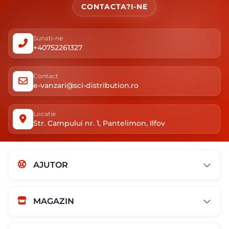
CONTACTA?I-NE
Sunati-ne
+40752261327
Contact
e-vanzari@sci-distribution.ro
Locatie
Str. Campului nr. 1, Pantelimon, Ilfov
AJUTOR
MAGAZIN