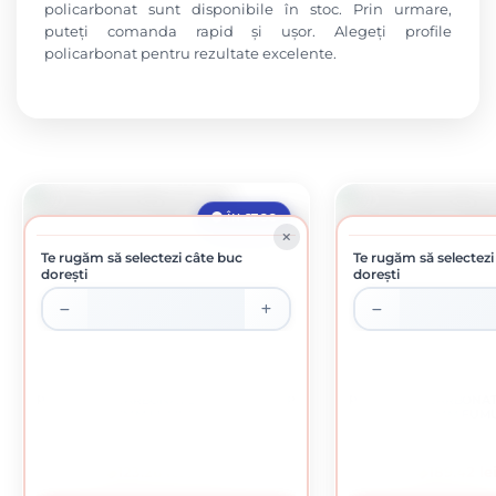
policarbonat sunt disponibile în stoc. Prin urmare,
puteți comanda rapid și ușor. Alegeți profile
policarbonat pentru rezultate excelente.
ÎN STOC
Te rugăm să selectezi câte buc
Te rugăm să selectezi
dorești
dorești
PROFIL POLICARBONAT DE IMBINARE TIP
PROFIL POLICARBONAT
H 10MM FUMURIU 6M
H 16MM FUM
123.26 lei / buc
189.42 le