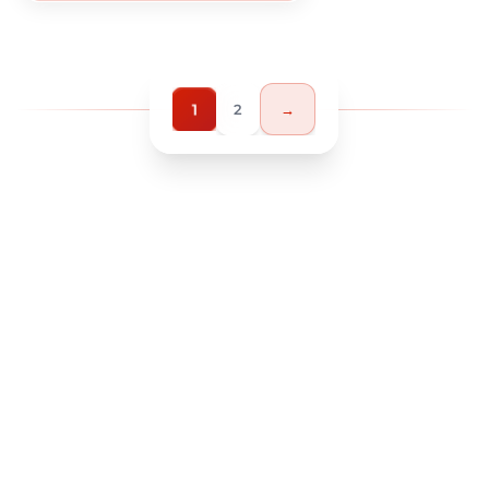
1
2
→