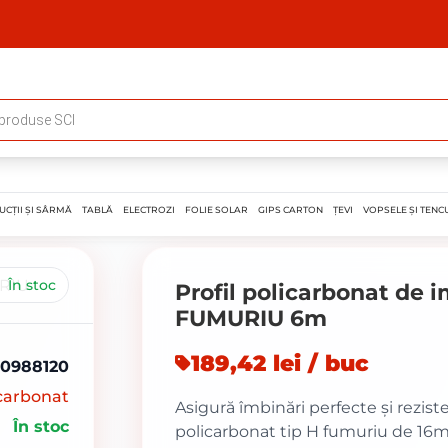
UCȚII ȘI SÂRMĂ
TABLĂ
ELECTROZI
FOLIE SOLAR
GIPS CARTON
ȚEVI
VOPSELE ȘI TENCU
În stoc
Profil policarbonat de 
FUMURIU 6m
189,42 lei / buc
0988120
icarbonat
Asigură îmbinări perfecte și reziste
În stoc
policarbonat tip H fumuriu de 16mm