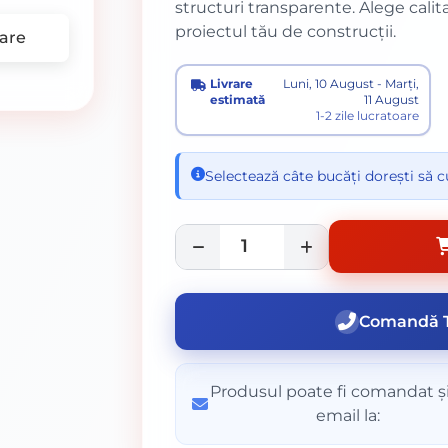
structuri transparente. Alege calit
proiectul tău de construcții.
are
Livrare
Luni, 10 August - Marți,
estimată
11 August
1-2 zile lucratoare
Selectează câte bucăți dorești să 
Comandă T
Produsul poate fi comandat și
email la: