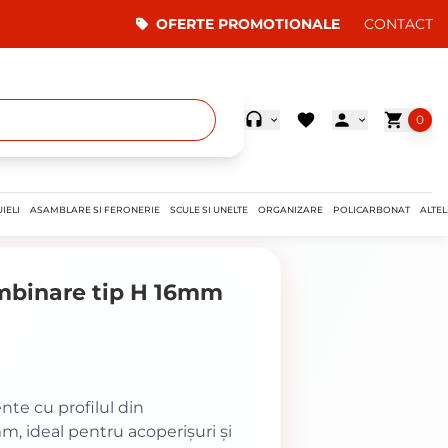
OFERTE PROMOTIONALE
CONTACT
0
IELI
ASAMBLARE SI FERONERIE
SCULE SI UNELTE
ORGANIZARE
POLICARBONAT
ALTEL
imbinare tip H 16mm
nte cu profilul din
, ideal pentru acoperișuri și