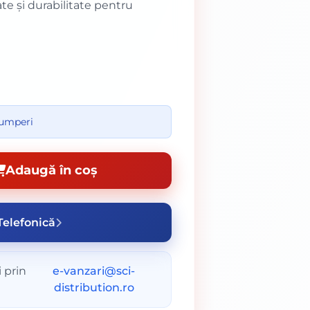
ate și durabilitate pentru
cumperi
Adaugă în coș
elefonică
 prin
e-vanzari@sci-
distribution.ro