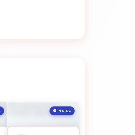
C
ÎN STOC