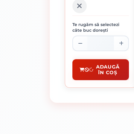
Te rugăm să selectezi
câte buc dorești
PROFIL POLICARBONAT
DE CAPAT TIP U 10MM
FUMURIU 2.1M
17.75 lei / buc
Profile Policarbonat
ADAUGĂ
ÎN COȘ
CUMPĂRĂ