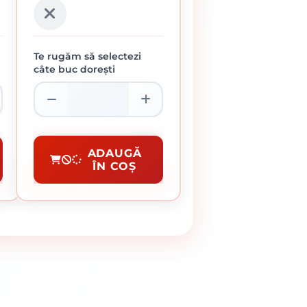
Te rugăm să selectezi
câte buc dorești
T
POLICARBONAT 16MM
FUMURIU 12.6M2
966.34 lei / buc
Placi Policarbonat
ADAUGĂ
ÎN COȘ
CUMPĂRĂ