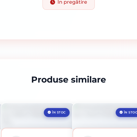
În pregătire
Produse similare
ÎN STOC
ÎN STO