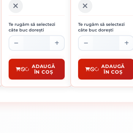
Te rugăm să selectezi
Te rugăm să selectezi
câte buc dorești
câte buc dorești
PROFIL POLICARBONAT
PROFIL POLICARBONA
DE CAPAT TIP U 16MM
DE CAPAT TIP U 4MM
TRANSPARENT 2.1M
FUMURIU 2.1M
22.45 lei / buc
8.32 lei / buc
Profile Policarbonat
Profile Policarbonat
ADAUGĂ
ADAUGĂ
ÎN COȘ
ÎN COȘ
CUMPĂRĂ
CUMPĂRĂ