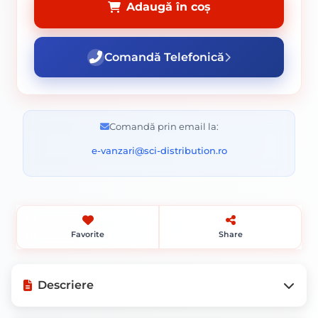
Adaugă în coș
Comandă Telefonică
Comandă prin email la:
e-vanzari@sci-distribution.ro
Favorite
Share
Descriere