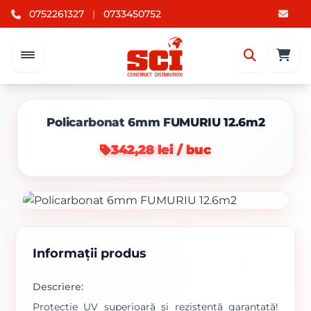
0752261327
|
0733450752
Policarbonat 6mm FUMURIU 12.6m2
342,28 lei / buc
Informații produs
Descriere:
Protecție UV superioară și rezistență garantată!