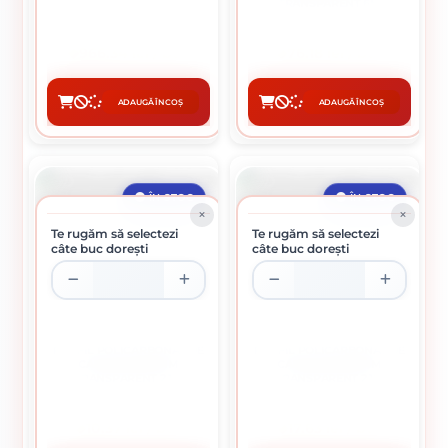
TRANSPARENT 6M
- rigid, dar totodata flexibil
966.34 lei / buc
76.18 lei / buc
ADAUGĂ ÎN COȘ
ADAUGĂ ÎN COȘ
CUMPĂRĂ
CUMPĂRĂ
ÎN STOC
ÎN STOC
Te rugăm să selectezi
Te rugăm să selectezi
câte buc dorești
câte buc dorești
PROFIL POLICARBONAT DE
PROFIL POLICARBONAT DE
CAPAT TIP U 6MM
CAPAT TIP U 10MM
TRANSPARENT 2.1M
TRANSPARENT 2.1M
10.37 lei / buc
17.63 lei / buc