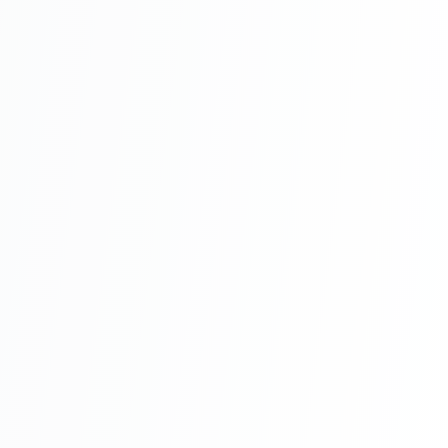
Colorat 12.6m2
îmbină perfect rigiditatea
cu flexibilitatea. Oferă o izolare termică
bună și o rezistență excelentă la agenți
chimici și la condiții meteo extreme, de la
ger la caniculă.