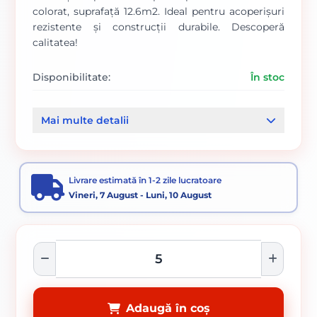
colorat, suprafață 12.6m2. Ideal pentru acoperișuri
rezistente și construcții durabile. Descoperă
calitatea!
Disponibilitate:
În stoc
Cod produs:
00099103
Mai multe detalii
Categorii:
Placi policarbonat
Policarbonat si accesorii
Livrare estimată în 1-2 zile lucratoare
Vineri, 7 August - Luni, 10 August
Adaugă în coș