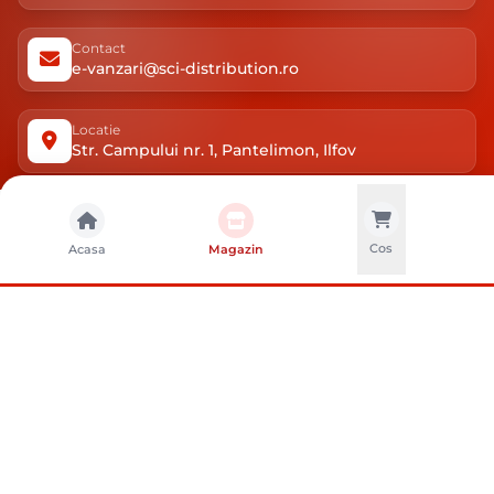
Contact
e-vanzari@sci-distribution.ro
Locatie
Str. Campului nr. 1, Pantelimon, Ilfov
AJUTOR
Cos
Acasa
Magazin
MAGAZIN
DESPRE NOI
METODE DE PLATA