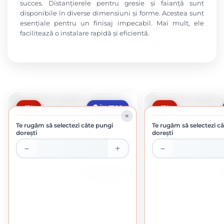
succes. Distanțierele pentru gresie și faianță sunt
disponibile în diverse dimensiuni și forme. Acestea sunt
esențiale pentru un finisaj impecabil. Mai mult, ele
facilitează o instalare rapidă și eficientă.
-17%
-17%
ÎN STOC
Te rugăm să selectezi câte pungi
Te rugăm să selectezi c
dorești
dorești
PUNGA DE 100 BUCATI
P
DISTANTIERI GRESIE SI FAIANTA 2 MM
DISTANTIERI GRESIE SI F
0.05 Lei / bucata
0.05 Lei / 