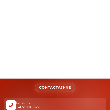
CONTACTA?I-NE
Sunati-ne
+40752261327