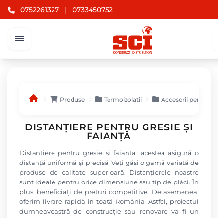
0752261327
|
0733450752
Produse
Termoizolatii
Accesorii pentru te
DISTANȚIERE PENTRU GRESIE ȘI
FAIANȚĂ
Distanțiere pentru gresie si faianta ,acestea asigură o
distanță uniformă și precisă. Veți găsi o gamă variată de
produse de calitate superioară. Distanțierele noastre
sunt ideale pentru orice dimensiune sau tip de plăci. În
plus, beneficiați de prețuri competitive. De asemenea,
oferim livrare rapidă în toată România. Astfel, proiectul
dumneavoastră de construcție sau renovare va fi un