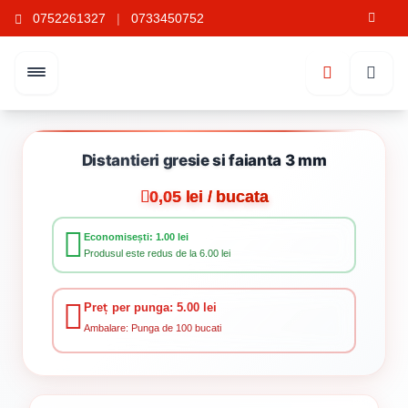
0752261327
|
0733450752
Distantieri gresie si faianta 3 mm
0,05 lei / bucata
Economisești: 1.00 lei
Produsul este redus de la 6.00 lei
Preț per punga: 5.00 lei
Ambalare: Punga de 100 bucati