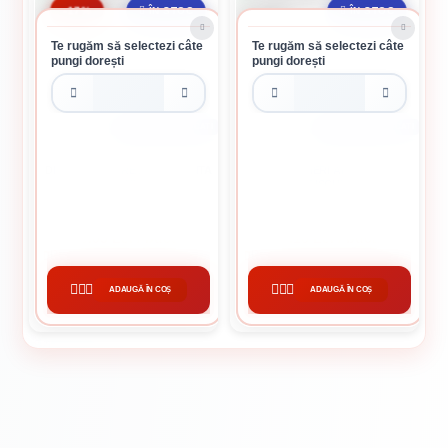
-17%
ÎN STOC
ÎN STOC
Te rugăm să selectezi câte
Te rugăm să selectezi câte
pungi dorești
pungi dorești
PUNGA DE 100 BUCATI
PUNGA DE 500 BUCATI
DISTANTIERI GRESIE SI FAIANTA
DISTANTIERI ATH BETON
2 MM
BISCUITI
0.05 Lei / bucata
0.16 Lei / bucata
Preț per punga:
5.00 lei
Preț per punga:
80.00 lei
ADAUGĂ ÎN COȘ
ADAUGĂ ÎN COȘ
CUMPĂRĂ
CUMPĂRĂ