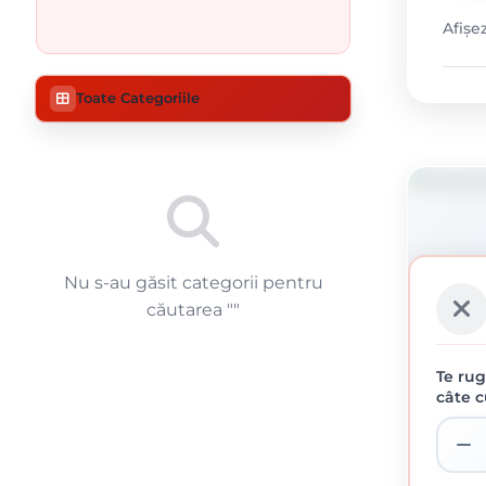
Afișe
Toate Categoriile
Nu s-au găsit categorii pentru
căutarea "
"
Te rug
câte c
PIUL
0