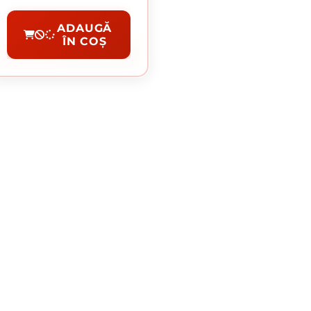
Preț per cutie:
22.00 lei
Piulite Si Saibe
ADAUGĂ
ÎN COȘ
CUMPĂRĂ