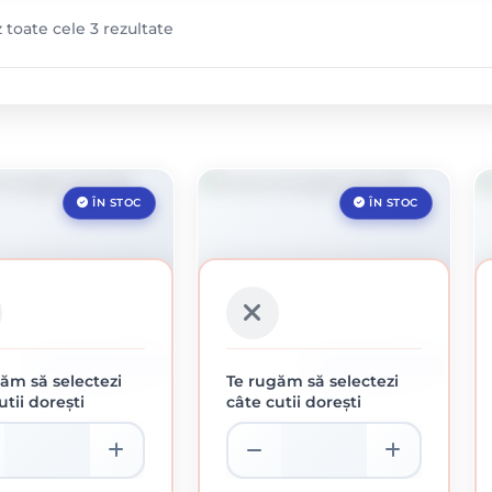
z toate cele 3 rezultate
ÎN STOC
ÎN STOC
CUTIE DE 1000 BUCATI
CUTIE DE 1000 BUCATI
ăm să selectezi
Te rugăm să selectezi
utii dorești
câte cutii dorești
ITA HEXAGONALA
PIULITA HEXAGONALA
M6
M8
.03 Lei / bucati
0.06 Lei / bucati