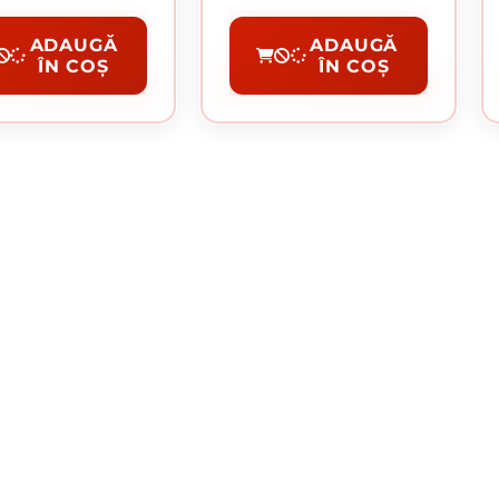
ț per cutie:
29.00 lei
Preț per cutie:
55.00 lei
Si Saibe
Piulite Si Saibe
ADAUGĂ
ADAUGĂ
ÎN COȘ
ÎN COȘ
CUMPĂRĂ
CUMPĂRĂ