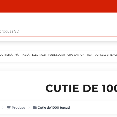
UCȚII ȘI SÂRMĂ
TABLĂ
ELECTROZI
FOLIE SOLAR
GIPS CARTON
ȚEVI
VOPSELE ȘI TENCU
CUTIE DE 10
Produse
Cutie de 1000 bucati