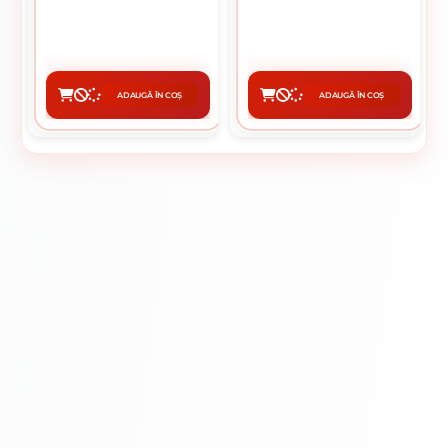
0.18 Lei / bucati
0.02 Lei / bucati
Preț per cutie:
36.00 lei
Preț per cutie:
22.00 lei
ADAUGĂ ÎN COȘ
ADAUGĂ ÎN COȘ
CUMPĂRĂ
CUMPĂRĂ