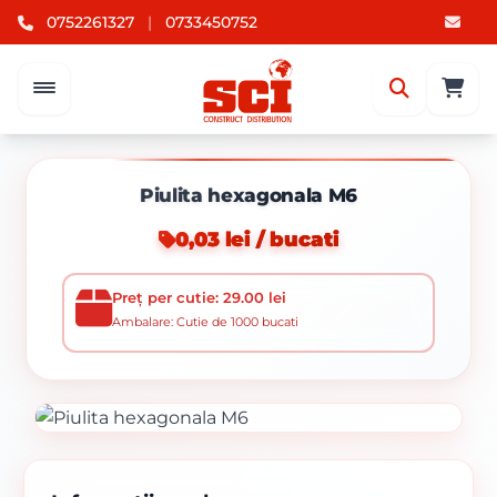
0752261327
|
0733450752
Piulita hexagonala M6
0,03 lei / bucati
Preț per cutie: 29.00 lei
Ambalare: Cutie de 1000 bucati