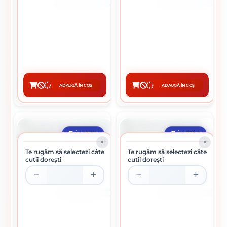
CUTIE DE 1000 BUCATI
CUTIE DE 1000 BUCATI
SAIBA PLATA SPECIALA M10
SAIBA PLATA M6
0.20 Lei / bucati
0.03 Lei / bucati
Preț per cutie:
195.00 lei
Preț per cutie:
30.00 lei
ADAUGĂ ÎN COȘ
ADAUGĂ ÎN COȘ
CUMPĂRĂ
CUMPĂRĂ
ÎN STOC
ÎN STOC
Te rugăm să selectezi câte
Te rugăm să selectezi câte
cutii dorești
cutii dorești
CUTIE DE 200 BUCATI
CUTIE DE 1000 BUCATI
SURUB CAP HEXAGONAL 6 X
PIULITA HEXAGONALA M5
45 MM