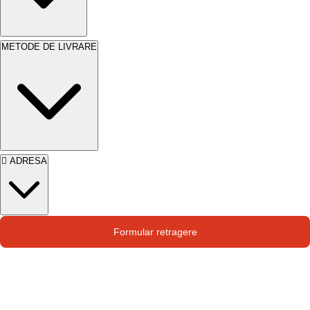
METODE DE LIVRARE
ADRESA
Str. Campului nr. 1
Formular retragere
Oras Pantelimon