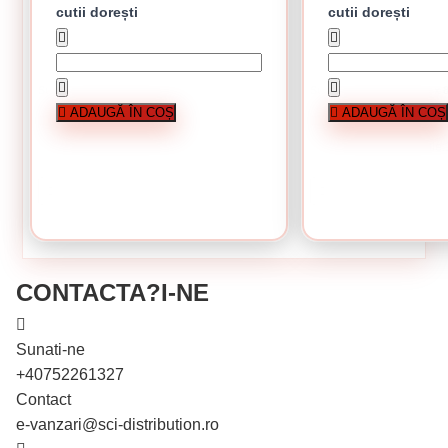
cutii dorești
cutii dorești
În stoc
În stoc
Surub cap hexagonal 5 x 50 mm
Surub cap hexagonal 5 x
Cutie de 500 bucati
Cutie de 200 bucat
ADAUGĂ ÎN COȘ
ADAUGĂ ÎN COȘ
0.38 Lei / bucati
0.47 Lei / bucati
Preț per cutie:
190.00 lei
Preț per cutie:
CUMPĂRĂ
CUMPĂRĂ
CONTACTA?I-NE
Sunati-ne
+40752261327
Contact
e-vanzari@sci-distribution.ro
În stoc
În stoc