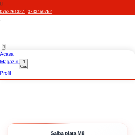
|
0752261327
0733450752
Acasa
Magazin
Cos
Profil
Saiba plata M8