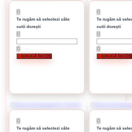
Te rugăm să selectezi câte
Te rugăm să selec
cutii dorești
cutii dorești
Surub cap hexagonal 5 x 60 mm
Surub cap hexagonal 6 x
ADAUGĂ ÎN COȘ
ADAUGĂ ÎN COȘ
0.55 Lei / bucati
0.36 Lei / bucati
Preț per cutie:
275.00 lei
Preț per cutie
CUMPĂRĂ
CUMPĂRĂ
Te rugăm să selectezi câte
Te rugăm să selec