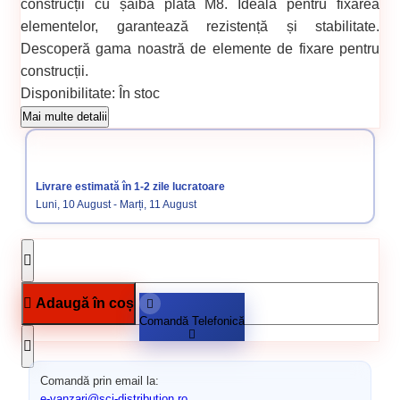
construcții cu șaiba plată M8. Ideală pentru fixarea
elementelor, garantează rezistență și stabilitate.
Descoperă gama noastră de elemente de fixare pentru
construcții.
Disponibilitate:
În stoc
Cod produs:
642
Mai multe detalii
Categorii:
Piulite si saibe
Elemente de fixare
Livrare estimată în 1-2 zile lucratoare
Luni, 10 August - Marți, 11 August
Adaugă în coș
Comandă Telefonică
Comandă prin email la:
e-vanzari@sci-distribution.ro