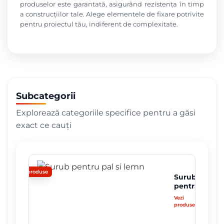
produselor este garantată, asigurând rezistența în timp
a construcțiilor tale. Alege elementele de fixare potrivite
pentru proiectul tău, indiferent de complexitate.
Subcategorii
Explorează categoriile specifice pentru a găsi
exact ce cauți
0 produse
Surub
pentru
pal si
Vezi
lemn
produsele