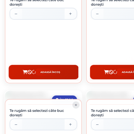
dorești
dorești
TIJA FILETATA M10
TIJA FILETATA
4.95 lei / buc
7.10 lei / 
ADAUGĂ ÎN COȘ
ADAUGĂ Î
CUMPĂRĂ
CUMPĂR
ÎN STOC
Te rugăm să selectezi câte buc
Te rugăm să selectezi c
dorești
dorești