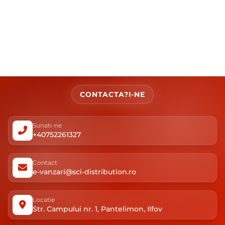
CONTACTA?I-NE
Sunati-ne
+40752261327
Contact
e-vanzari@sci-distribution.ro
Locatie
Str. Campului nr. 1, Pantelimon, Ilfov