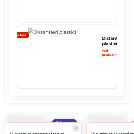
0 produse
Distantieri
plastici
Vezi
produsele
ÎN STOC
Te rugăm să selectezi câte buc
Te rugăm să selectezi c