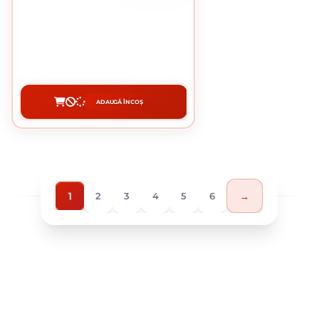
SURUB CAP BOMBAT TORBANT 10 X 120 MM
3.06 Lei / bucati
Preț per cutie:
76.53 lei
ADAUGĂ ÎN COȘ
CUMPĂRĂ
1
2
3
4
5
6
→