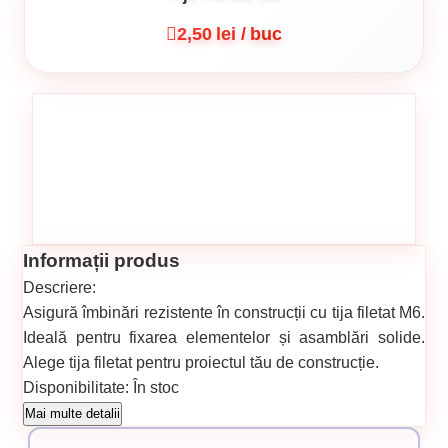
2,50 lei / buc
Informații produs
Descriere:
Asigură îmbinări rezistente în construcții cu tija filetat M6.
Ideală pentru fixarea elementelor și asamblări solide.
Alege tija filetat pentru proiectul tău de construcție.
Disponibilitate:
În stoc
Cod produs:
850
Mai multe detalii
Categorii: