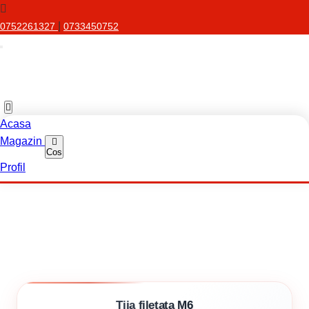
|
0752261327
0733450752
Acasa
Magazin
Cos
Profil
Tija filetata M6