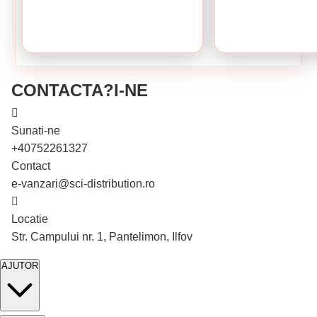
CONTACTA?I-NE
Sunati-ne
+40752261327
Contact
e-vanzari@sci-distribution.ro
În stoc
În stoc
Locatie
Str. Campului nr. 1, Pantelimon, Ilfov
AJUTOR