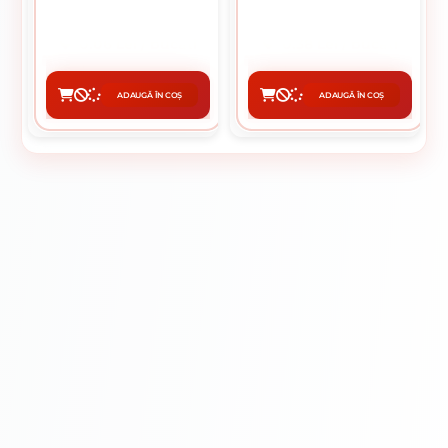
0.06 Lei / bucati
0.38 Lei / bucati
Preț per cutie:
56.00 lei
Preț per cutie:
76.00 lei
ADAUGĂ ÎN COȘ
ADAUGĂ ÎN COȘ
CUMPĂRĂ
CUMPĂRĂ