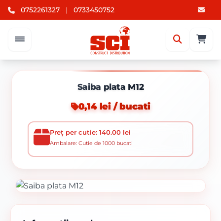
0752261327
|
0733450752
Saiba plata M12
0,14 lei / bucati
Preț per cutie: 140.00 lei
Ambalare: Cutie de 1000 bucati