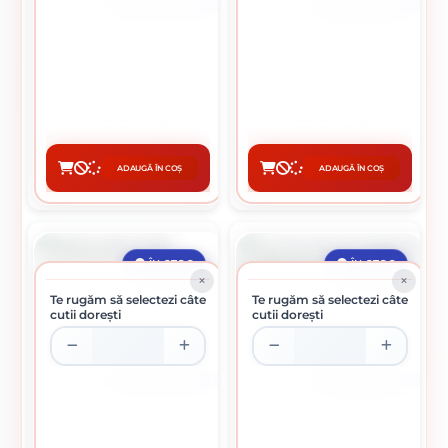
CUTIE DE 1000 BUCATI
CUTIE DE 100 BUCATI
SURUB CAP BOMBAT
SAIBA PLATA M6
TORBANT 6 X 40 MM
0.03 Lei / bucati
0.23 Lei / bucati
Preț per cutie:
30.00 lei
Preț per cutie:
23.00 lei
ADAUGĂ ÎN COȘ
ADAUGĂ ÎN COȘ
CUMPĂRĂ
CUMPĂRĂ
ÎN STOC
ÎN STOC
Te rugăm să selectezi câte
Te rugăm să selectezi câte
cutii dorești
cutii dorești
CUTIE DE 1000 BUCATI
CUTIE DE 200 BUCATI
SURUB CAP HEXAGONAL 6 X
SAIBA PLATA M10
50 MM