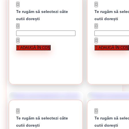
Te rugăm să selectezi câte
Te rugăm să selec
cutii dorești
cutii dorești
Saiba plata M10
Piulita hexagonala M6
ADAUGĂ ÎN COȘ
ADAUGĂ ÎN COȘ
0.06 Lei / bucati
0.03 Lei / bucati
Preț per cutie:
56.00 lei
Preț per cutie
CUMPĂRĂ
CUMPĂRĂ
Te rugăm să selectezi câte
Te rugăm să selec
cutii dorești
cutii dorești