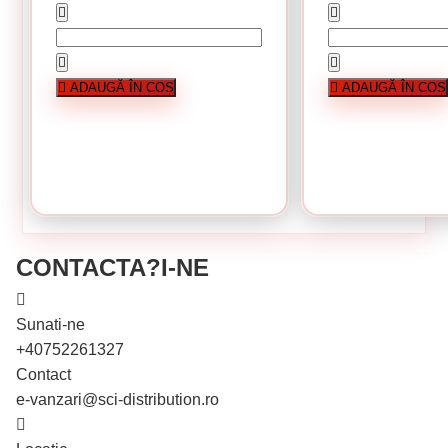
În stoc
În stoc
Surub cap hexagonal 6 x 40 mm
Piulita hexagonala M10
Cutie de 1000 bucati
Cutie de 1000 buc
ADAUGĂ ÎN COȘ
ADAUGĂ ÎN COȘ
0.33 Lei / bucati
0.15 Lei / bucati
Preț per cutie:
66.00 lei
Preț per cutie
CUMPĂRĂ
CUMPĂRĂ
CONTACTA?I-NE
Sunati-ne
+40752261327
Contact
e-vanzari@sci-distribution.ro
În stoc
În stoc
Cutie de 200 bucati
Cutie de 500 bucat