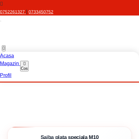
|
0752261327
0733450752
Acasa
Magazin
Cos
Profil
Saiba plata speciala M10