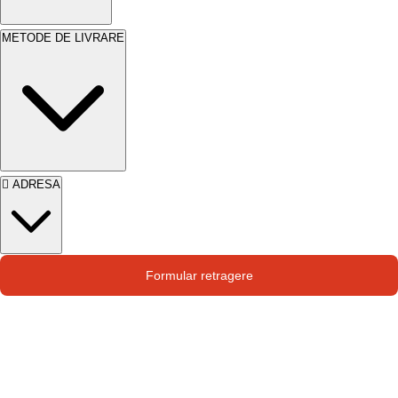
METODE DE LIVRARE
ADRESA
Str. Campului nr. 1
Formular retragere
Oras Pantelimon