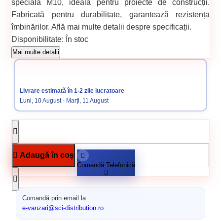
specială M10, ideală pentru proiecte de construcții.
Fabricată pentru durabilitate, garantează rezistența
îmbinărilor. Află mai multe detalii despre specificații.
Disponibilitate:
În stoc
Cod produs:
636
Mai multe detalii
Categorii:
Piulite si saibe
Elemente de fixare
Livrare estimată în 1-2 zile lucratoare
Luni, 10 August - Marți, 11 August
Adaugă în coș
Comandă Telefonică
Comandă prin email la:
e-vanzari@sci-distribution.ro