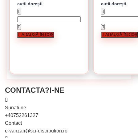
cutii dorești
cutii dorești
În stoc
În stoc
Surub cap hexagonal 8 x 90 mm
Surub cap hexagonal 6 x
Cutie de 500 bucati
Cutie de 100 bucat
ADAUGĂ ÎN COȘ
ADAUGĂ ÎN COȘ
1.21 Lei / bucati
0.36 Lei / bucati
Preț per cutie:
121.00 lei
Preț per cutie
CUMPĂRĂ
CUMPĂRĂ
CONTACTA?I-NE
Sunati-ne
+40752261327
Contact
e-vanzari@sci-distribution.ro
În stoc
În stoc