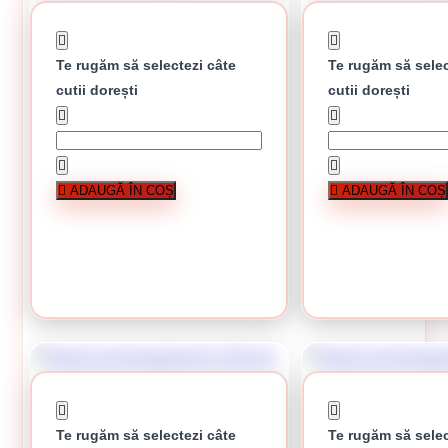
Te rugăm să selectezi câte
Te rugăm să selec
cutii dorești
cutii dorești
Surub cap hexagonal 5 x 40 mm
Surub cap hexagonal 8 x
ADAUGĂ ÎN COȘ
ADAUGĂ ÎN COȘ
0.32 Lei / bucati
0.68 Lei / bucati
Preț per cutie:
160.00 lei
Preț per cutie
CUMPĂRĂ
CUMPĂRĂ
Te rugăm să selectezi câte
Te rugăm să selec