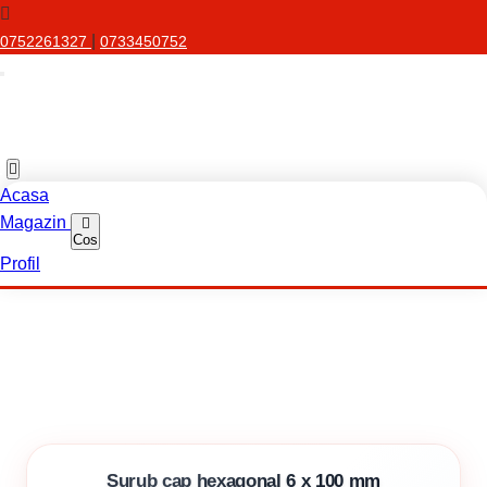
|
0752261327
0733450752
Acasa
Magazin
Cos
Profil
Surub cap hexagonal 6 x 100 mm