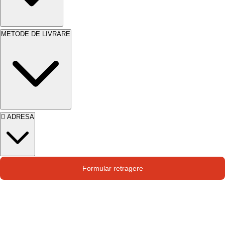
METODE DE LIVRARE
ADRESA
Str. Campului nr. 1
Formular retragere
Oras Pantelimon