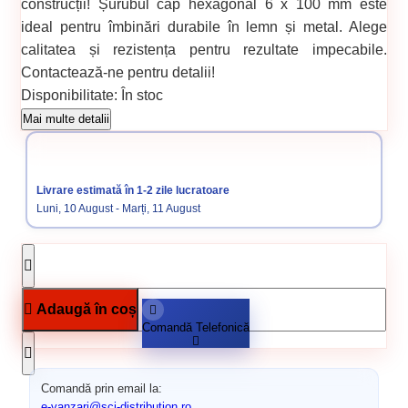
construcții! Șurubul cap hexagonal 6 x 100 mm este
ideal pentru îmbinări durabile în lemn și metal. Alege
calitatea și rezistența pentru rezultate impecabile.
Contactează-ne pentru detalii!
Disponibilitate:
În stoc
Cod produs:
717
Mai multe detalii
Categorii:
Surub cap hexagonal
Elemente de fixare
Livrare estimată în 1-2 zile lucratoare
Luni, 10 August - Marți, 11 August
Adaugă în coș
Comandă Telefonică
Comandă prin email la:
e-vanzari@sci-distribution.ro