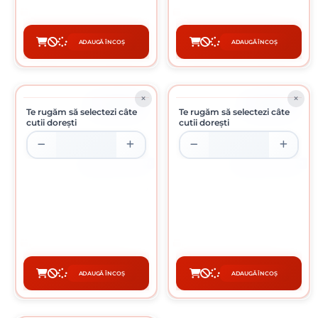
Preț per cutie:
202.00 lei
Preț per cutie:
126.00 lei
ADAUGĂ ÎN COȘ
ADAUGĂ ÎN COȘ
CUMPĂRĂ
CUMPĂRĂ
ÎN STOC
ÎN STOC
Te rugăm să selectezi câte
Te rugăm să selectezi câte
cutii dorești
cutii dorești
CUTIE DE 200 BUCATI
CUTIE DE 200 BUCATI
SURUB CAP HEXAGONAL 8 X 40
SURUB CAP HEXAGONAL 8 X 50
MM
MM
0.62 Lei / bucati
0.61 Lei / bucati
Preț per cutie:
124.00 lei
Preț per cutie:
122.00 lei
ADAUGĂ ÎN COȘ
ADAUGĂ ÎN COȘ
CUMPĂRĂ
CUMPĂRĂ