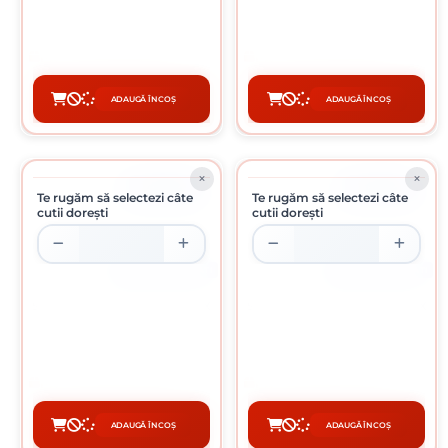
0.28 Lei / buc
0.30 Lei / buc
Preț per cutie:
56.00 lei
Preț per cutie:
60.00 lei
ADAUGĂ ÎN COȘ
ADAUGĂ ÎN COȘ
CUMPĂRĂ
CUMPĂRĂ
ÎN STOC
ÎN STOC
Te rugăm să selectezi câte
Te rugăm să selectezi câte
cutii dorești
cutii dorești
CUTIE DE 200 BUCATI
CUTIE DE 200 BUCATI
SURUB PENTRU PAL SI LEMN 6 X
SURUB PENTRU PAL SI LEMN 6 X
100 MM
110 MM
0.36 Lei / buc
0.38 Lei / buc
Preț per cutie:
72.00 lei
Preț per cutie:
76.00 lei
ADAUGĂ ÎN COȘ
ADAUGĂ ÎN COȘ
CUMPĂRĂ
CUMPĂRĂ