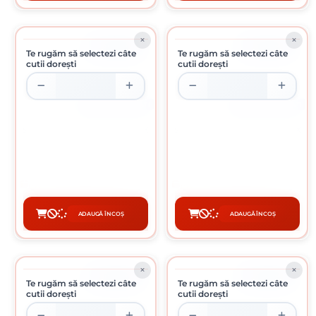
ÎN STOC
ÎN STOC
Te rugăm să selectezi câte
Te rugăm să selectezi câte
cutii dorești
cutii dorești
CUTIE DE 200 BUCATI
CUTIE DE 200 BUCATI
SURUB PENTRU PAL SI LEMN 6 X
SURUB PENTRU PAL SI LEMN 6 X
120 MM
130 MM
0.39 Lei / buc
0.40 Lei / buc
Preț per cutie:
78.00 lei
Preț per cutie:
80.00 lei
ADAUGĂ ÎN COȘ
ADAUGĂ ÎN COȘ
CUMPĂRĂ
CUMPĂRĂ
ÎN STOC
ÎN STOC
Te rugăm să selectezi câte
Te rugăm să selectezi câte
cutii dorești
cutii dorești