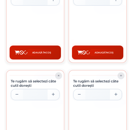
CUTIE DE 200 BUCATI
CUTIE DE 200 BUCATI
SURUB CAP BOMBAT TORBANT 6
SURUB CAP BOMBAT TORBANT 6
X 80 MM
X 90 MM
0.37 Lei / bucati
77 lei / buc
Preț per cutie:
74.00 lei
ADAUGĂ ÎN COȘ
ADAUGĂ ÎN COȘ
CUMPĂRĂ
CUMPĂRĂ
ÎN STOC
ÎN STOC
Te rugăm să selectezi câte
Te rugăm să selectezi câte
cutii dorești
cutii dorești
CUTIE DE 200 BUCATI
CUTIE DE 200 BUCATI
SURUB CAP HEXAGONAL 6 X 100
SURUB CAP HEXAGONAL 6 X 120
MM
MM
1.01 Lei / bucati
0.63 Lei / bucati