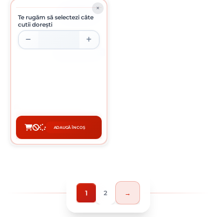
ÎN STOC
Te rugăm să selectezi câte
cutii dorești
CUTIE DE 200 BUCATI
SURUB CAP HEXAGONAL 10 X 50
MM
0.67 Lei / bucati
Preț per cutie:
134.00 lei
ADAUGĂ ÎN COȘ
CUMPĂRĂ
1
2
→