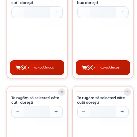
cutii dorești
buc dorești
CUTIE DE 200 BUCATI
CUTIE DE 200 BUCATI
SURUB PENTRU PAL SI LEMN 6 X
SURUB PENTRU PAL SI LEMN 6 X
60 MM
70 MM
0.24 Lei / buc
0.26 Lei / buc
Preț per cutie:
48.00 lei
Preț per pachet:
52.00 lei
ADAUGĂ ÎN COȘ
ADAUGĂ ÎN COȘ
CUMPĂRĂ
CUMPĂRĂ
ÎN STOC
ÎN STOC
Te rugăm să selectezi câte
Te rugăm să selectezi câte
cutii dorești
cutii dorești
CUTIE DE 200 BUCATI
CUTIE DE 200 BUCATI
SURUB PENTRU PAL SI LEMN 6 X
SURUB PENTRU PAL SI LEMN 6 X
80 MM
90 MM