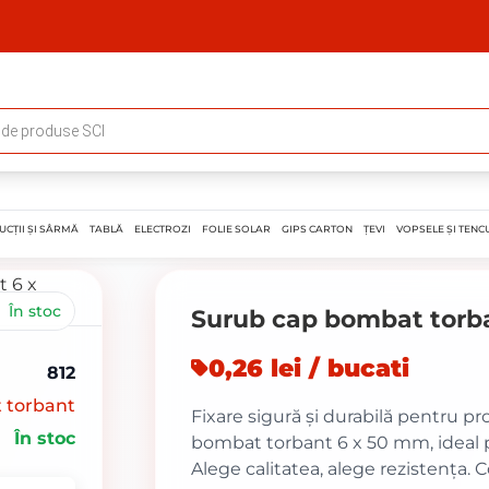
UCȚII ȘI SÂRMĂ
TABLĂ
ELECTROZI
FOLIE SOLAR
GIPS CARTON
ȚEVI
VOPSELE ȘI TENCU
În stoc
Surub cap bombat torb
0,26 lei / bucati
812
 torbant
Fixare sigură și durabilă pentru pr
În stoc
bombat torbant 6 x 50 mm, ideal p
Alege calitatea, alege rezistența. 