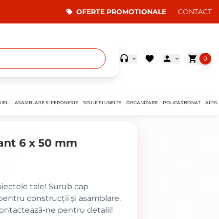
OFERTE PROMOTIONALE
CONTACT
0
IELI
ASAMBLARE SI FERONERIE
SCULE SI UNELTE
ORGANIZARE
POLICARBONAT
ALTEL
ant 6 x 50 mm
oiectele tale! Șurub cap
entru construcții și asamblare.
Contactează-ne pentru detalii!