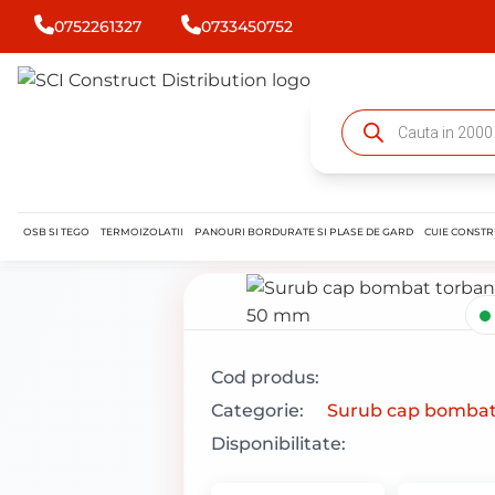
0752261327
0733450752
OSB SI TEGO
TERMOIZOLATII
PANOURI BORDURATE SI PLASE DE GARD
CUIE CONSTR
Cod produs:
Categorie:
Surub cap bombat
Disponibilitate: