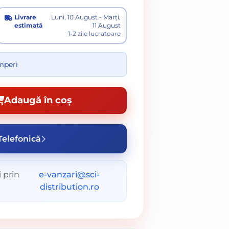
Livrare
Luni, 10 August - Marți,
estimată
11 August
1-2 zile lucratoare
umperi
Adaugă în coș
elefonică
 prin
e-vanzari@sci-
distribution.ro