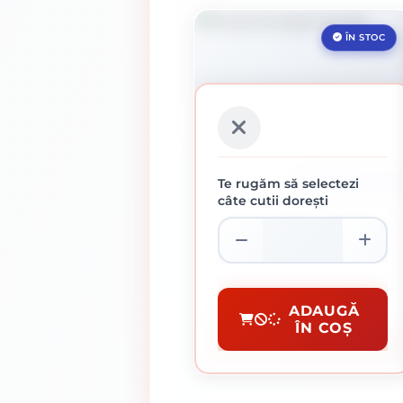
ÎN STOC
Te rugăm să selectezi
CUTIE DE 1000 BUCATI
câte cutii dorești
PIULITA HEXAGONALA M5
0.02 Lei / bucati
Preț per cutie:
22.00 lei
Piulite Si Saibe
ADAUGĂ
ÎN COȘ
CUMPĂRĂ