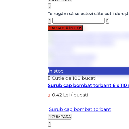
Te rugăm să selectezi câte cutii doreșt
ADAUGĂ ÎN COȘ
În stoc
Cutie de 100 bucati
Surub cap bombat torbant 6 x 11
0.42 Lei / bucati
Surub cap bombat torbant
CUMPĂRĂ