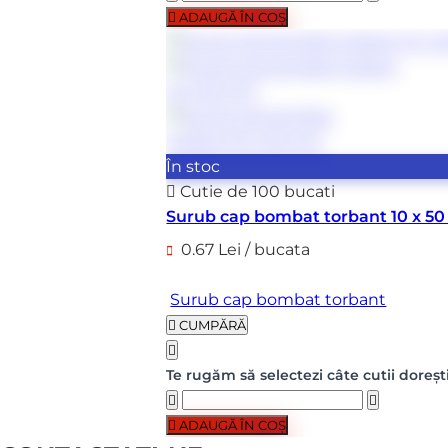
ADAUGĂ ÎN COȘ
În stoc
Cutie de 100 bucati
Surub cap bombat torbant 10 x 5
0.67 Lei / bucata
Surub cap bombat torbant
CUMPĂRĂ
Te rugăm să selectezi câte cutii doreșt
ADAUGĂ ÎN COȘ