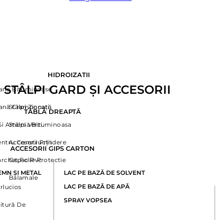
HIDROIZATII
STÂLPI GARD ȘI ACCESORII
ne Bituminoase
ană Cramponată
Stâlpi Zincați
TABLĂ DREAPTĂ
 Si Amorsa Bituminoasa
Stâlpi Verzi
entru Construcții
Accesorii Prindere
ACCESORII GIPS CARTON
archet,Folie Protectie
Capac Pvc
EMN ȘI METAL
LAC PE BAZĂ DE SOLVENT
Balamale
LAC PE BAZĂ DE APĂ
rlucios
SPRAY VOPSEA
itură De