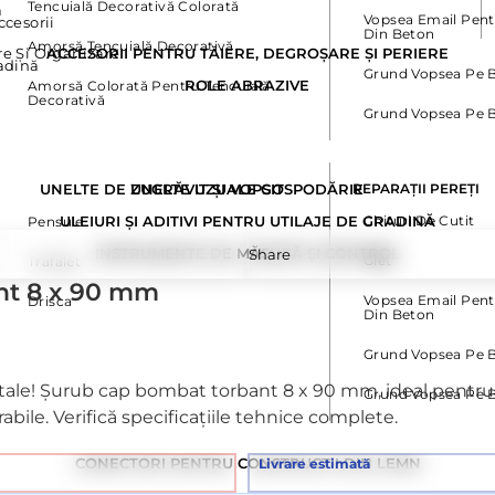
Tencuială Decorativă Colorată
ă
Vopsea Email Pent
ccesorii
Din Beton
Amorsă Tencuială Decorativă
e Și Organizare
ACCESORII PENTRU TĂIERE, DEGROȘARE ȘI PERIERE
adină
Grund Vopsea Pe B
ROLE ABRAZIVE
Amorsă Colorată Pentru Tencuială
Decorativă
Grund Vopsea Pe 
UNELTE DE ZUGRĂVIT ȘI VOPSIT
UNELTE UZUALE GOSPODĂRIE
REPARAȚII PEREȚI
ULEIURI ȘI ADITIVI PENTRU UTILAJE DE GRADINĂ
Chituri De Cutit
Pensule
INSTRUMENTE DE MĂSURĂ ȘI CONTROL
Share
Glet
Trafalet
nt 8 x 90 mm
Vopsea Email Pent
Drisca
Din Beton
Grund Vopsea Pe B
e tale! Șurub cap bombat torbant 8 x 90 mm, ideal pentru 
Grund Vopsea Pe 
abile. Verifică specificațiile tehnice complete.
CONECTORI PENTRU CONSTRUCTII DIN LEMN
Livrare estimată