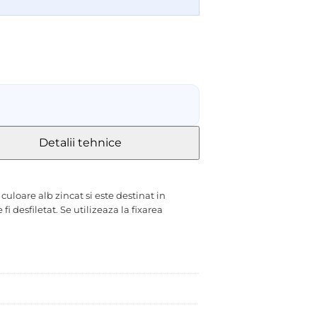
Detalii tehnice
loare alb zincat si este destinat in
i desfiletat. Se utilizeaza la fixarea