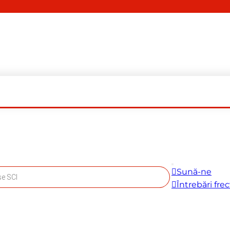
Sună-ne
Întrebări fre