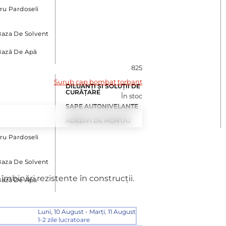
ru Pardoseli
aza De Solvent
Bază De Apă
825
Surub cap bombat torbant
DILUANȚI ȘI SOLUȚII DE
CURĂȚARE
În stoc
SAPE AUTONIVELANTE
ADEZIVI DE MONTAJ
ru Pardoseli
aza De Solvent
îmbinări rezistente în construcții.
Bază De Apă
Luni, 10 August - Marți, 11 August
1-2 zile lucratoare