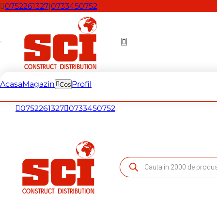
0752261327
|
0733450752
Acasa
Magazin
Profil
Cos
0752261327
0733450752