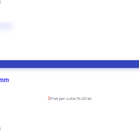
i
0 mm
Preț per cutie:
74.00 lei
i