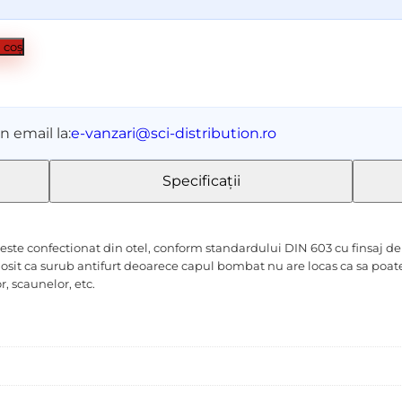
i
 coș
n email la:
e-vanzari@sci-distribution.ro
Specificații
e confectionat din otel, conform standardului DIN 603 cu finsaj de cu
losit ca surub antifurt deoarece capul bombat nu are locas ca sa poate f
r, scaunelor, etc.