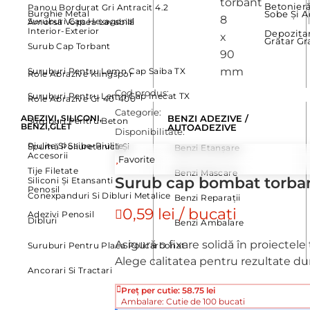
Betonier
Panou Bordurat Gri Antracit 4.2
Burghie Metal
Sobe Și A
Suruburi Cap Hexagonal
Amorsă Vopsea Lavabilă
Interior-Exterior
Depozitar
Grătar Gr
Surub Cap Torbant
Suruburi Pentru Lemn Cap Saiba TX
Role Abrazive Klingspor
Cod produs:
Suruburi Pentru Lemn Cap Inecat TX
Role Abrazive Gr 40-400
Categorie:
ADEZIVI, SILICONI,
BENZI ADEZIVE /
Suruburi Pentru Beton
BENZI,GLET
AUTOADEZIVE
Disponibilitate:
Piulite Si Saibe-Piulite
Spumă Poliuretanică Și
Benzi Etanșare
Accesorii
Favorite
Tije Filetate
Benzi Mascare
Surub cap bombat torba
Siliconi Și Etansanti
Penosil
Conexpanduri Si Dibluri Metalice
Benzi Reparații
0,59 lei / bucati
Adezivi Penosil
Dibluri
Benzi Ambalare
Asigură o fixare solidă în proiectel
Suruburi Pentru Placa Policarbonat
Alege calitatea pentru rezultate dur
Ancorari Si Tractari
Preț per cutie: 58.75 lei
Ambalare: Cutie de 100 bucati