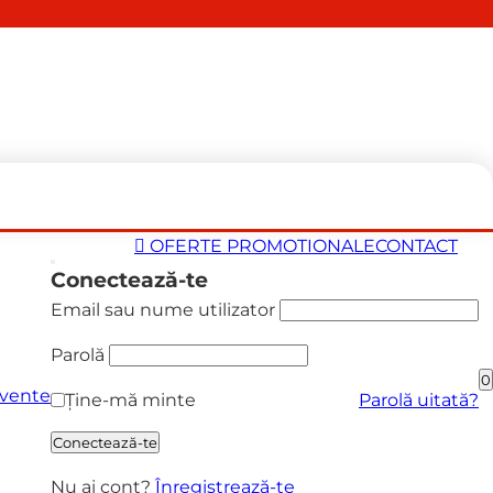
OFERTE PROMOTIONALE
CONTACT
Conectează-te
Email sau nume utilizator
Parolă
0
cvente
Ține-mă minte
Parolă uitată?
Conectează-te
Nu ai cont?
Înregistrează-te