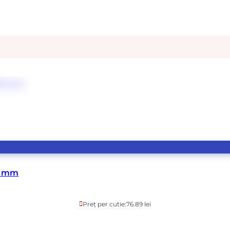
80 mm
Preț per cutie:
76.89 lei