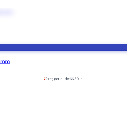
0 mm
Preț per cutie:
66.50 lei
i