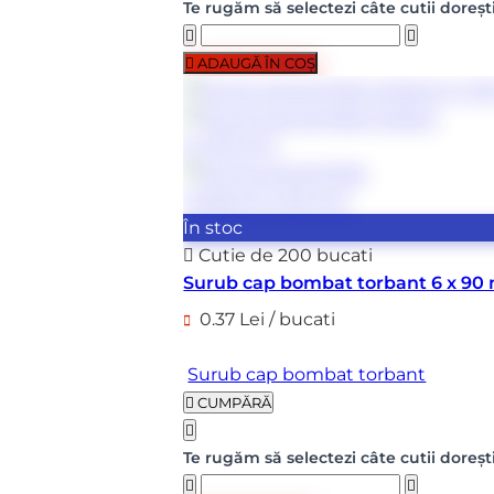
Te rugăm să selectezi câte cutii doreșt
ADAUGĂ ÎN COȘ
În stoc
Cutie de 200 bucati
Surub cap bombat torbant 6 x 9
0.37 Lei / bucati
Surub cap bombat torbant
CUMPĂRĂ
Te rugăm să selectezi câte cutii doreșt