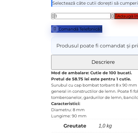
Selectează câte cutii dorești să cumper
Adaugă în
Comandă Telefonică
Produsul poate fi comandat și pri
Descriere
Mod de ambalare: Cutie de 100 bucati.
Pretul de 58.75 lei este pentru 1 cutie
.
Surubul cu cap bombat torbant 8 x 90 mm est
general in constructilor de lemn. Poate fi fo
tomberoanelor, gardurilor de lemn, bancilo
Caracteristici:
Diametru: 8 mm
Lungime: 90 mm
Greutate
1,0 kg