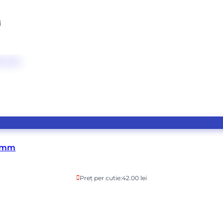
i
0 mm
Preț per cutie:
42.00 lei