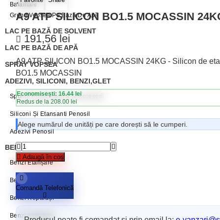
Balamale
A9 ATP SILICON BO1.5 MOCASSIN 24K
Grund Vopsea Pe Bază De Apă
LAC PE BAZĂ DE SOLVENT
191,56
lei
LAC PE BAZĂ DE APĂ
A9 ATP SILICON BO1.5 MOCASSIN 24KG - Silicon de etanșare
SPRAY VOPSEA
BO1.5 MOCASSIN
ADEZIVI, SILICONI, BENZI,GLET
Economisești: 16.44 lei
Spumă Poliuretanică Și Accesorii
Redus de la 208.00 lei
Siliconi Și Etansanti Penosil
Alege numărul de unități pe care dorești să le cumperi.
Adezivi Penosil
BENZI ADEZIVE / AUTOADEZIVE
Adaugă în coș
Benzi Etanșare
Benzi Mascare
Comandă Telefonică
Benzi Reparații
Benzi Ambalare
Produsul poate fi comandat și prin email la:
e-vanzari@sc