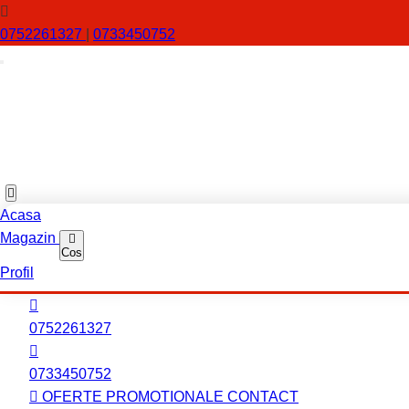
0752261327
|
0733450752
Acasa
Magazin
Cos
Profil
0752261327
0733450752
OFERTE PROMOTIONALE
CONTACT