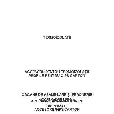
TERMOIZOLATII
ACCESORII PENTRU TERMOIZOLAȚII
PROFILE PENTRU GIPS CARTON
ORGANE DE ASAMBLARE ȘI FERONERIE
TABLĂ DREAPTĂ
PLĂCI GIPS CARTON
ACCESORII PENTRU GĂURIRE
HIDROIZATII
ACCESORII GIPS CARTON