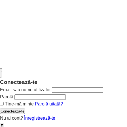
Conectează-te
Email sau nume utilizator
Parolă
Ține-mă minte
Parolă uitată?
Conectează-te
Nu ai cont?
Înregistrează-te