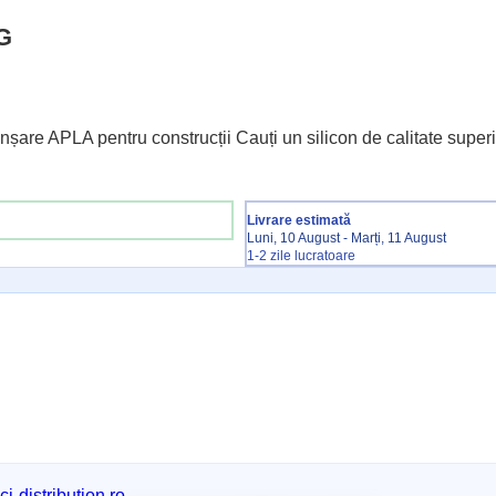
G
 APLA pentru construcții Cauți un silicon de calitate superi
Livrare estimată
Luni, 10 August - Marți, 11 August
1-2 zile lucratoare
i-distribution.ro