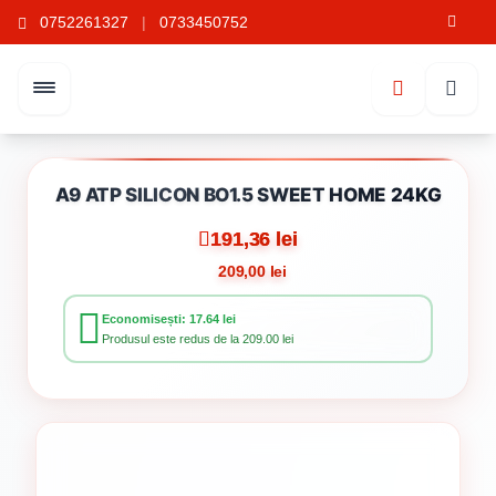
0752261327
|
0733450752
A9 ATP SILICON BO1.5 SWEET HOME 24KG
191,36 lei
209,00 lei
Economisești: 17.64 lei
Produsul este redus de la 209.00 lei