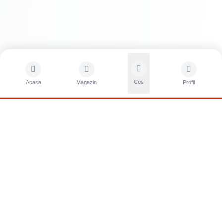
Aderență Excelentă:
Ușor de Aplicat:
Durabilitate:
Cos
Acasa
Magazin
Profil
CONTACTA?I-NE
Sunati-ne