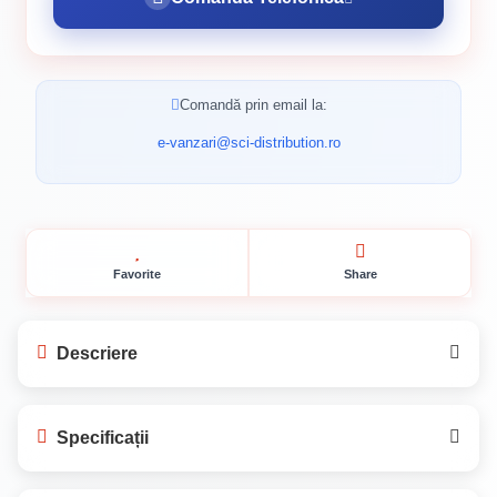
Comandă prin email la:
e-vanzari@sci-distribution.ro
Favorite
Share
Descriere
A9 ATP SILICON BO1.5 SWEET HOME -
Specificații
Etanșare Perfectă pentru Proiectele Tale
A9 ATP SILICON BO1.5 SWEET HOME