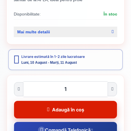
Disponibilitate:
În stoc
Cod produs:
SVN5880284
Mai multe detalii
Categorii:
TENCUIELI DECORATIVE STRUCTURATE READY MIX
Tencuială decorativă
SAVANA TDS Silicon
Vopsele
Livrare estimată în 1-2 zile lucratoare
Luni, 10 August - Marți, 11 August
Adaugă în coș
Comandă Telefonică