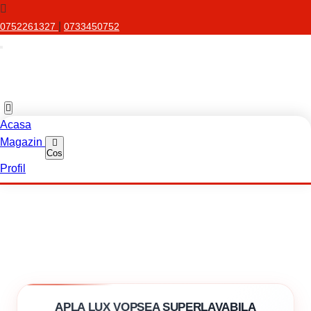
|
0752261327
0733450752
Acasa
Magazin
Cos
Profil
APLA LUX VOPSEA SUPERLAVABILA