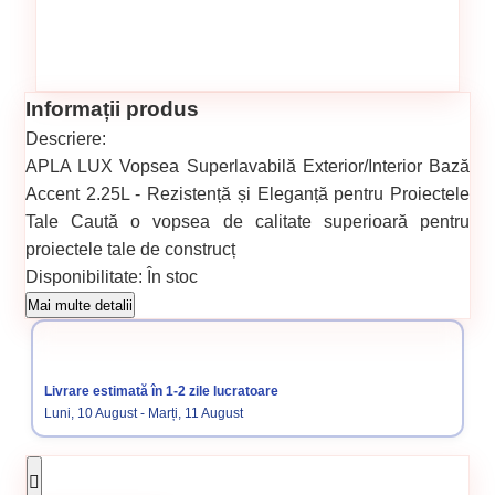
Informații produs
Descriere:
APLA LUX Vopsea Superlavabilă Exterior/Interior Bază
Accent 2.25L - Rezistență și Eleganță pentru Proiectele
Tale Caută o vopsea de calitate superioară pentru
proiectele tale de construcț
Disponibilitate:
În stoc
Cod produs:
SVN5738090
Mai multe detalii
Categorii:
BAZE VOPSEA SUPERLAVABILA, COLORATA
Livrare estimată în 1-2 zile lucratoare
Luni, 10 August - Marți, 11 August