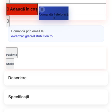
Adaugă în coș
Comandă Telefonică
Comandă prin email la:
e-vanzari@sci-distribution.ro
Favorite
Share
Descriere
APLA LUX VOPSEA
Specificații
SUPERLAVABILA - APLA