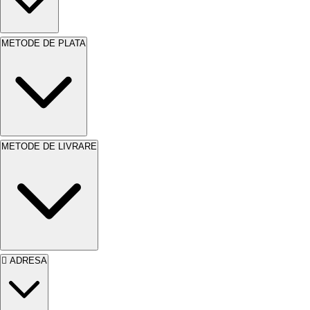
Avantaje
Rezistență superioară la spălare:
Ideală
METODE DE PLATA
pentru zonele cu trafic intens. Perfectă pentru
bucătării, băi și holuri.
Protecție împotriva
factorilor externi:
Protejează suprafețele
exterioare de ploaie, soare și vânt.
Ușurință în
aplicare:
Aplicare simplă și rapidă, chiar și
pentru începători.
Aspect estetic deosebit:
METODE DE LIVRARE
Finisaj mat elegant care îmbunătățește aspectul
oricărei încăperi.
Gamă largă de culori:
Baza
Accent permite personalizarea culorii în funcție
de preferințe.
ADRESA