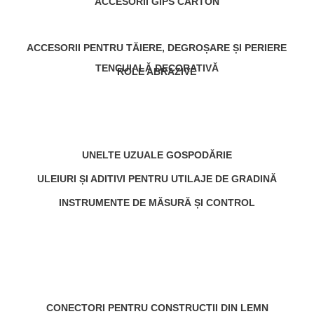
ACCESORII GIPS CARTON
ACCESORII PENTRU TĂIERE, DEGROȘARE ȘI PERIERE
TENCUIALĂ DECORATIVĂ
ROLE ABRAZIVE
UNELTE UZUALE GOSPODĂRIE
ULEIURI ȘI ADITIVI PENTRU UTILAJE DE GRADINĂ
INSTRUMENTE DE MĂSURĂ ȘI CONTROL
CONECTORI PENTRU CONSTRUCTII DIN LEMN