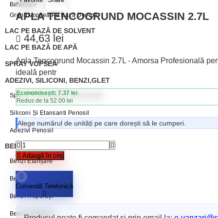
Balamale
APLA TENCOGRUND MOCASSIN 2.7L
Grund Vopsea Pe Bază De Apă
LAC PE BAZĂ DE SOLVENT
44,63
lei
LAC PE BAZĂ DE APĂ
Apla Tencogrund Mocassin 2.7L - Amorsa Profesională pent
SPRAY VOPSEA
ideală pentr
ADEZIVI, SILICONI, BENZI,GLET
Economisești: 7.37 lei
Spumă Poliuretanică Și Accesorii
Redus de la 52.00 lei
Siliconi Și Etansanti Penosil
Alege numărul de unități pe care dorești să le cumperi.
Adezivi Penosil
BENZI ADEZIVE / AUTOADEZIVE
Adaugă în coș
Benzi Etanșare
Benzi Mascare
Comandă Telefonică
Benzi Reparații
Benzi Ambalare
Produsul poate fi comandat și prin email la:
e-vanzari@sc