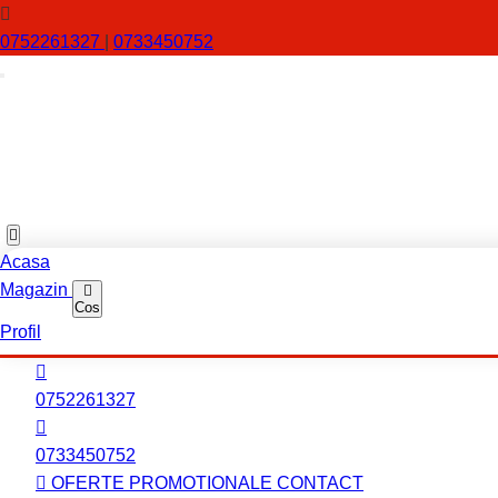
0752261327
|
0733450752
Acasa
Magazin
Cos
Profil
0752261327
0733450752
OFERTE PROMOTIONALE
CONTACT