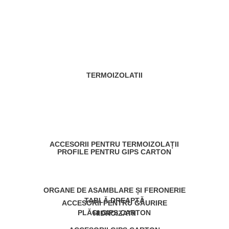
TERMOIZOLATII
ACCESORII PENTRU TERMOIZOLAȚII
PROFILE PENTRU GIPS CARTON
ORGANE DE ASAMBLARE ȘI FERONERIE
TABLĂ DREAPTĂ
ACCESORII PENTRU GĂURIRE
PLĂCI GIPS CARTON
HIDROIZATII