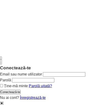
Conectează-te
Email sau nume utilizator
Parolă
Ține-mă minte
Parolă uitată?
Conectează-te
Nu ai cont?
Înregistrează-te