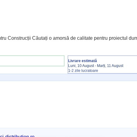
ru Construcții Căutați o amorsă de calitate pentru proiectul d
Livrare estimată
Luni, 10 August - Marți, 11 August
1-2 zile lucratoare
i-distribution.ro